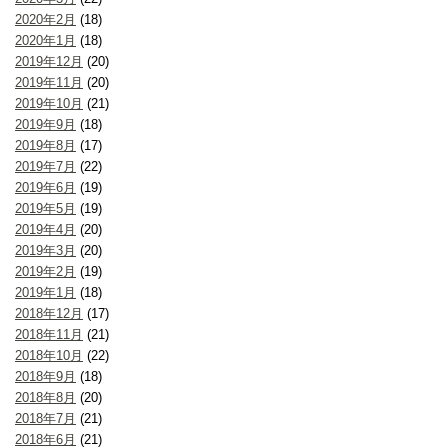
2020年2月
(18)
2020年1月
(18)
2019年12月
(20)
2019年11月
(20)
2019年10月
(21)
2019年9月
(18)
2019年8月
(17)
2019年7月
(22)
2019年6月
(19)
2019年5月
(19)
2019年4月
(20)
2019年3月
(20)
2019年2月
(19)
2019年1月
(18)
2018年12月
(17)
2018年11月
(21)
2018年10月
(22)
2018年9月
(18)
2018年8月
(20)
2018年7月
(21)
2018年6月
(21)