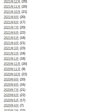
2021年12月
(20)
2021年11月
(20)
2021年10月
(21)
2021年9月
(20)
2021年8月
(17)
2021年7月
(20)
2021年6月
(22)
2021年5月
(18)
2021年4月
(21)
2021年3月
(23)
2021年2月
(18)
2021年1月
(18)
2020年12月
(20)
2020年11月
(9)
2020年10月
(22)
2020年9月
(20)
2020年8月
(16)
2020年7月
(21)
2020年6月
(22)
2020年5月
(17)
2020年4月
(7)
2020年3月
(22)