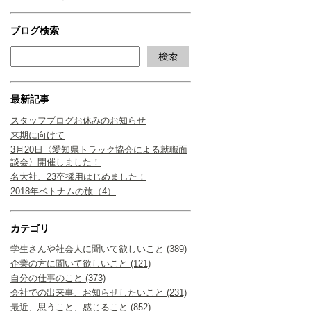
ブログ検索
最新記事
スタッフブログお休みのお知らせ
来期に向けて
3月20日〈愛知県トラック協会による就職面
談会〉開催しました！
名大社、23卒採用はじめました！
2018年ベトナムの旅（4）
カテゴリ
学生さんや社会人に聞いて欲しいこと (389)
企業の方に聞いて欲しいこと (121)
自分の仕事のこと (373)
会社での出来事、お知らせしたいこと (231)
最近、思うこと、感じること (852)