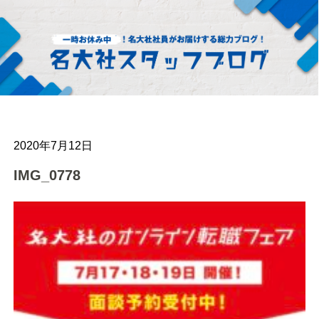
2020年7月12日
IMG_0778