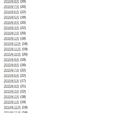
2016年8月
(20)
2016年7月
(20)
2016年6月
(22)
2016年5月
(18)
2016年4月
(20)
2016年3月
(22)
2016年2月
(20)
2016年1月
(18)
2015年12月
(18)
2015年11月
(19)
2015年10月
(20)
2015年9月
(19)
2015年8月
(18)
2015年7月
(22)
2015年6月
(22)
2015年5月
(17)
2015年4月
(21)
2015年3月
(22)
2015年2月
(18)
2015年1月
(19)
2014年12月
(19)
2014年11月
(18)