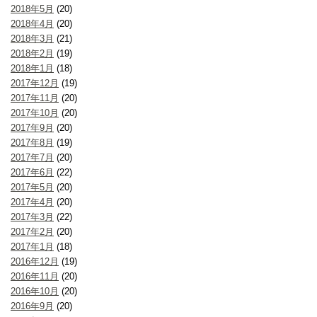
2018年5月
(20)
2018年4月
(20)
2018年3月
(21)
2018年2月
(19)
2018年1月
(18)
2017年12月
(19)
2017年11月
(20)
2017年10月
(20)
2017年9月
(20)
2017年8月
(19)
2017年7月
(20)
2017年6月
(22)
2017年5月
(20)
2017年4月
(20)
2017年3月
(22)
2017年2月
(20)
2017年1月
(18)
2016年12月
(19)
2016年11月
(20)
2016年10月
(20)
2016年9月
(20)