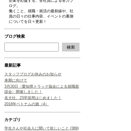
企業を応援する、全社員による全力ブ
ログ。
働くこと、就職・就活の最前線や、社
員の日々の仕事内容、イベントの裏側
についてを日々更新！
ブログ検索
最新記事
スタッフブログお休みのお知らせ
来期に向けて
3月20日〈愛知県トラック協会による就職面
談会〉開催しました！
名大社、23卒採用はじめました！
2018年ベトナムの旅（4）
カテゴリ
学生さんや社会人に聞いて欲しいこと (389)