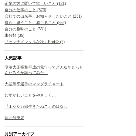
企業の方に聞いて欲しいこと (121)
自分の仕事のこと (373)
会社での出来事、お知らせしたいこと (231)
最近、思うこと、感じること (852)
自分の趣味のこと (561)
未分類 (35)
『センチメンタルな秋』Part① (2)
人気記事
明治大正昭和平成の元年ってどんな年だった
んだろうか調べてみた。
大谷翔平選手のマンダラチャート
むずかしいことをやさしく…
『１００万回生きたねこ』のはなし
新元号決定
月別アーカイブ