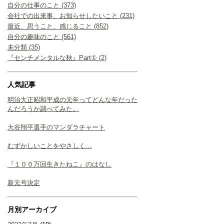
自分の仕事のこと (373)
会社での出来事、お知らせしたいこと (231)
最近、思うこと、感じること (852)
自分の趣味のこと (561)
未分類 (35)
『センチメンタルな秋』Part① (2)
人気記事
明治大正昭和平成の元年ってどんな年だった
んだろうか調べてみた。
大谷翔平選手のマンダラチャート
むずかしいことをやさしく…
『１００万回生きたねこ』のはなし
新元号決定
月別アーカイブ