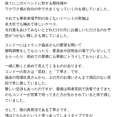
徐々にこのイベントに対する期待感や
ワクワク感が自分の中で大きくなっていくのを感じていました。
それでも事前来場予約の全くないイベントの実施は
名大社でも極めて珍しいケース。
当日蓋をあけてみないとどれだけの方にお越しいただけるのか予
想がつかない難しさも感じていました。
コンドーにはトラック協会さんの要望を聞いて
随時調整をしてもらったり、委員会や説明会の場でプレゼンして
もらったり、初めての業務にも果敢にトライしてもらいました。
一緒に動くと改めて見えてくるものがあります。
コンドーの良さは「笑顔」と「丁寧さ」です。
協会の現場社員さんから、上の方のお偉いさんまで屈託のない笑
顔で常に接していました。
難しい交渉もあったのですが、最後は両者笑顔で決着できてきた
のもコンドーが営業で培ってきた力が生かされていると傍で感じ
ていました。
そして、彼の真骨頂である丁寧さです。
僕はどちらかというと突っ走ってしまうタイプですが