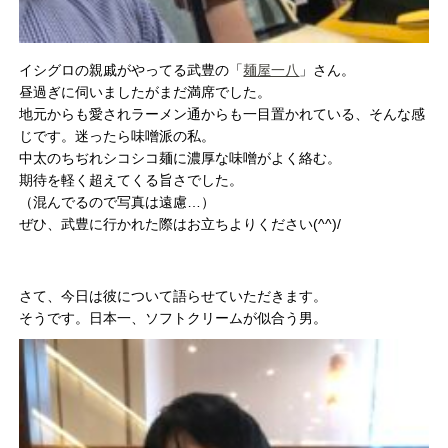
イシグロの親戚がやってる武豊の「
麺屋一八
」さん。
昼過ぎに伺いましたがまだ満席でした。
地元からも愛されラーメン通からも一目置かれている、そんな感
じです。迷ったら味噌派の私。
中太のちぢれシコシコ麺に濃厚な味噌がよく絡む。
期待を軽く超えてくる旨さでした。
（混んでるので写真は遠慮…）
ぜひ、武豊に行かれた際はお立ちよりください(^^)/
さて、今日は彼について語らせていただきます。
そうです。日本一、ソフトクリームが似合う男。