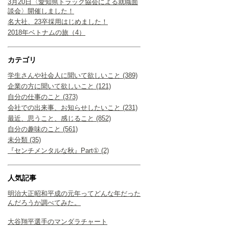
3月20日〈愛知県トラック協会による就職面
談会〉開催しました！
名大社、23卒採用はじめました！
2018年ベトナムの旅（4）
カテゴリ
学生さんや社会人に聞いて欲しいこと (389)
企業の方に聞いて欲しいこと (121)
自分の仕事のこと (373)
会社での出来事、お知らせしたいこと (231)
最近、思うこと、感じること (852)
自分の趣味のこと (561)
未分類 (35)
『センチメンタルな秋』Part① (2)
人気記事
明治大正昭和平成の元年ってどんな年だった
んだろうか調べてみた。
大谷翔平選手のマンダラチャート