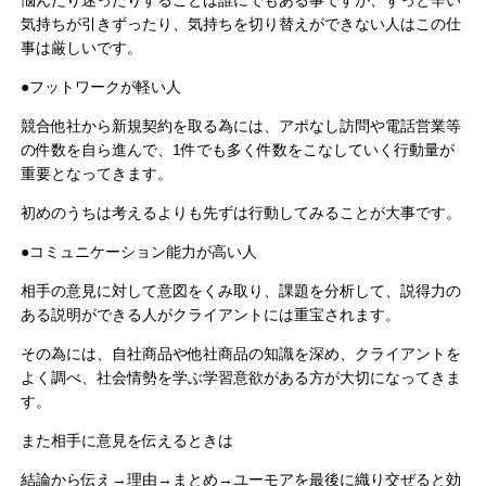
気持ちが引きずったり、気持ちを切り替えができない人はこの仕
事は厳しいです。
●フットワークが軽い人
競合他社から新規契約を取る為には、アポなし訪問や電話営業等
の件数を自ら進んで、1件でも多く件数をこなしていく行動量が
重要となってきます。
初めのうちは考えるよりも先ずは行動してみることが大事です。
●コミュニケーション能力が高い人
相手の意見に対して意図をくみ取り、課題を分析して、説得力の
ある説明ができる人がクライアントには重宝されます。
その為には、自社商品や他社商品の知識を深め、クライアントを
よく調べ、社会情勢を学ぶ学習意欲がある方が大切になってきま
す。
また相手に意見を伝えるときは
結論から伝え→理由→まとめ→ユーモアを最後に織り交ぜると効