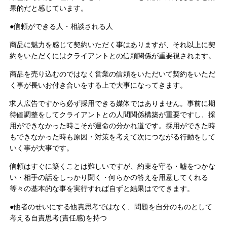
果的だと感じています。
●信頼ができる人・相談される人
商品に魅力を感じて契約いただく事はありますが、それ以上に契
約をいただくにはクライアントとの信頼関係が重要視されます。
商品を売り込むのではなく営業の信頼をいただいて契約をいただ
く事が長いお付き合いをする上で大事になってきます。
求人広告ですから必ず採用できる媒体ではありません。事前に期
待値調整をしてクライアントとの人間関係構築が重要ですし、採
用ができなかった時こそが運命の分かれ道です。採用ができた時
もできなかった時も原因・対策を考えて次につながる行動をして
いく事が大事です。
信頼はすぐに築くことは難しいですが、約束を守る・嘘をつかな
い・相手の話をしっかり聞く・何らかの答えを用意してくれる
等々の基本的な事を実行すれば自ずと結果はでてきます。
●他者のせいにする他責思考ではなく、問題を自分のものとして
考える自責思考(責任感)を持つ