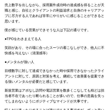
売上数字を出しながら、採用案件成功時の達成感を得ることが天
職と感じ、自社とクライアントの利益追求と自身のキャリアアッ
プに尽力する人であれば非常にやりがいに感じることができると
思います。
僕が感じている営業ができそうな人は下記の通りです。
●TPOをわきまえてる人
笑顔があり、その場に合ったスーツの着こなしができ、他人に不
快感を与えない（清潔感等）
●メンタルが強い人
目標数字に対して達成できなかった時や採用できなかったクライ
アントに対して、原因と対策を考え、継続して改善案を提案でき
る強いメンタルが必要だと感じています。
新規営業はアポなし訪問や電話営業を数多くこなしても殆どは担
当者不在であったり断られることが多いので、仕事の意義を失っ
てしまわないようにポジティブなマインドが大事です。
悩んだり迷ったりすることは誰にでもある事ですが、ずっと辛い