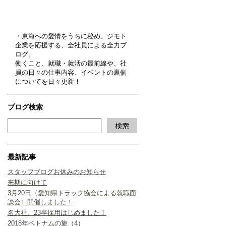
・東海への愛情をうちに秘め、ジモト
企業を応援する、全社員による全力ブ
ログ。
働くこと、就職・就活の最前線や、社
員の日々の仕事内容、イベントの裏側
についてを日々更新！
ブログ検索
最新記事
スタッフブログお休みのお知らせ
来期に向けて
3月20日〈愛知県トラック協会による就職面
談会〉開催しました！
名大社、23卒採用はじめました！
2018年ベトナムの旅（4）