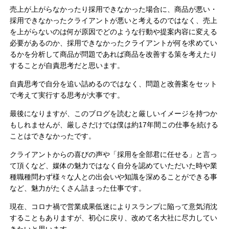
売上が上がらなかったり採用できなかった場合に、商品が悪い・
採用できなかったクライアントが悪いと考えるのではなく、売上
を上がらないのは何が原因でどのような行動や提案内容に変える
必要があるのか、採用できなかったクライアントが何を求めてい
るかを分析して商品が問題であれば商品を改善する策を考えたり
することが自責思考だと思います。
自責思考で自分を追い詰めるのではなく、問題と改善案をセット
で考えて実行する思考が大事です。
最後になりますが、このブログを読むと厳しいイメージを持つか
もしれませんが、厳しさだけでは僕は約17年間この仕事を続ける
ことはできなかったです。
クライアントからの喜びの声や「採用を全部君に任せる」と言っ
て頂くなど、媒体の魅力ではなく自分を認めていただいた時や業
種職種問わず様々な人との出会いや知識を深めることができる事
など、魅力がたくさん詰まった仕事です。
現在、コロナ禍で営業成果低迷によりスランプに陥って意気消沈
することもありますが、初心に戻り、改めて名大社に尽力してい
きたいと思います。