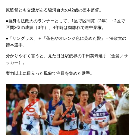
原監督とも交流がある駿河台大の42歳の徳本監督。
●自身も法政大のランナーとして、1区で区間賞（2年）・2区で
区間2位の成績（3年）、4年時は肉離れで途中棄権。
●「サングラス」＋「茶色やオレンジ色に染めた髪」＝法政大の
徳本選手。
分かりやすく言うと、見た目は駅伝界の中田英寿選手（金髪／サ
ッカー）。
実力以上に目立った風貌で注目を集めた選手。