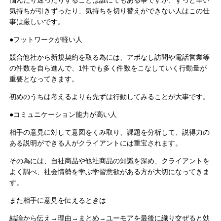
気持ちが引きずったり、気持ちを切り替えができない人はこの仕
事は厳しいです。
●フットワークが軽い人
競合他社から新規契約を取る為には、アポなし訪問や電話営業等
の件数を自ら進んで、1件でも多く件数をこなしていく行動量が
重要となってきます。
初めのうちは考えるよりも先ずは行動してみることが大事です。
●コミュニケーション能力が高い人
相手の意見に対して意図をくみ取り、課題を分析して、説得力の
ある説明ができる人がクライアントには重宝されます。
その為には、自社商品や他社商品の知識を深め、クライアントを
よく調べ、社会情勢を学ぶ学習意欲がある方が大切になってきま
す。
また相手に意見を伝えるときは
結論から伝え→理由→まとめ→ユーモアを最後に織り交ぜると効