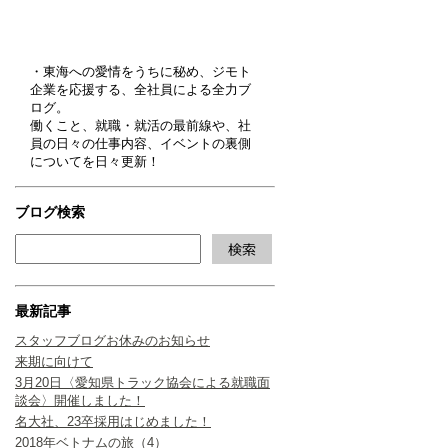
・東海への愛情をうちに秘め、ジモト
企業を応援する、全社員による全力ブ
ログ。
働くこと、就職・就活の最前線や、社
員の日々の仕事内容、イベントの裏側
についてを日々更新！
ブログ検索
最新記事
スタッフブログお休みのお知らせ
来期に向けて
3月20日〈愛知県トラック協会による就職面
談会〉開催しました！
名大社、23卒採用はじめました！
2018年ベトナムの旅（4）