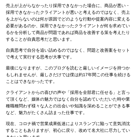
売上が上がらなかったり採用できなかった場合に、商品が悪い・
採用できなかったクライアントが悪いと考えるのではなく、売上
を上がらないのは何が原因でどのような行動や提案内容に変える
必要があるのか、採用できなかったクライアントが何を求めてい
るかを分析して商品が問題であれば商品を改善する策を考えたり
することが自責思考だと思います。
自責思考で自分を追い詰めるのではなく、問題と改善案をセット
で考えて実行する思考が大事です。
最後になりますが、このブログを読むと厳しいイメージを持つか
もしれませんが、厳しさだけでは僕は約17年間この仕事を続ける
ことはできなかったです。
クライアントからの喜びの声や「採用を全部君に任せる」と言っ
て頂くなど、媒体の魅力ではなく自分を認めていただいた時や業
種職種問わず様々な人との出会いや知識を深めることができる事
など、魅力がたくさん詰まった仕事です。
現在、コロナ禍で営業成果低迷によりスランプに陥って意気消沈
することもありますが、初心に戻り、改めて名大社に尽力してい
きたいと思います。