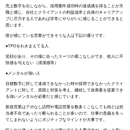
売上数字を出しながら、採用案件成功時の達成感を得ることが天
職と感じ、自社とクライアントの利益追求と自身のキャリアアッ
プに尽力する人であれば非常にやりがいに感じることができると
思います。
僕が感じている営業ができそうな人は下記の通りです。
●TPOをわきまえてる人
笑顔があり、その場に合ったスーツの着こなしができ、他人に不
快感を与えない（清潔感等）
●メンタルが強い人
目標数字に対して達成できなかった時や採用できなかったクライ
アントに対して、原因と対策を考え、継続して改善案を提案でき
る強いメンタルが必要だと感じています。
新規営業はアポなし訪問や電話営業を数多くこなしても殆どは担
当者不在であったり断られることが多いので、仕事の意義を失っ
てしまわないようにポジティブなマインドが大事です。
悩んだり迷ったりすることは誰にでもある事ですが、ずっと辛い