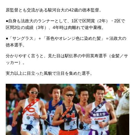
原監督とも交流がある駿河台大の42歳の徳本監督。
●自身も法政大のランナーとして、1区で区間賞（2年）・2区で
区間2位の成績（3年）、4年時は肉離れで途中棄権。
●「サングラス」＋「茶色やオレンジ色に染めた髪」＝法政大の
徳本選手。
分かりやすく言うと、見た目は駅伝界の中田英寿選手（金髪／サ
ッカー）。
実力以上に目立った風貌で注目を集めた選手。