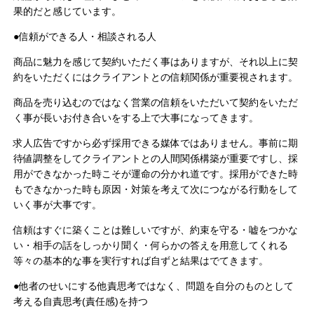
果的だと感じています。
●信頼ができる人・相談される人
商品に魅力を感じて契約いただく事はありますが、それ以上に契
約をいただくにはクライアントとの信頼関係が重要視されます。
商品を売り込むのではなく営業の信頼をいただいて契約をいただ
く事が長いお付き合いをする上で大事になってきます。
求人広告ですから必ず採用できる媒体ではありません。事前に期
待値調整をしてクライアントとの人間関係構築が重要ですし、採
用ができなかった時こそが運命の分かれ道です。採用ができた時
もできなかった時も原因・対策を考えて次につながる行動をして
いく事が大事です。
信頼はすぐに築くことは難しいですが、約束を守る・嘘をつかな
い・相手の話をしっかり聞く・何らかの答えを用意してくれる
等々の基本的な事を実行すれば自ずと結果はでてきます。
●他者のせいにする他責思考ではなく、問題を自分のものとして
考える自責思考(責任感)を持つ