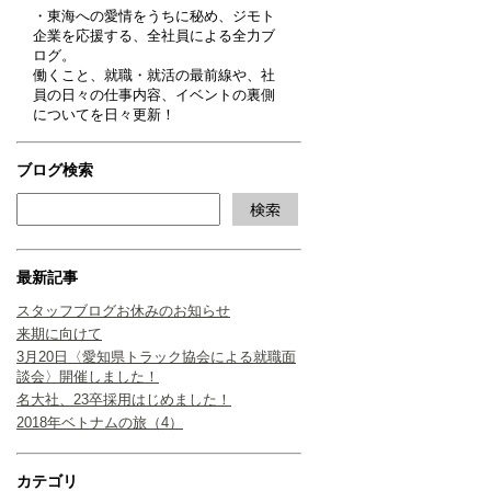
・東海への愛情をうちに秘め、ジモト
企業を応援する、全社員による全力ブ
ログ。
働くこと、就職・就活の最前線や、社
員の日々の仕事内容、イベントの裏側
についてを日々更新！
ブログ検索
最新記事
スタッフブログお休みのお知らせ
来期に向けて
3月20日〈愛知県トラック協会による就職面
談会〉開催しました！
名大社、23卒採用はじめました！
2018年ベトナムの旅（4）
カテゴリ