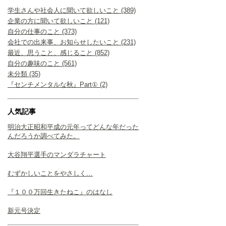
学生さんや社会人に聞いて欲しいこと (389)
企業の方に聞いて欲しいこと (121)
自分の仕事のこと (373)
会社での出来事、お知らせしたいこと (231)
最近、思うこと、感じること (852)
自分の趣味のこと (561)
未分類 (35)
『センチメンタルな秋』Part① (2)
人気記事
明治大正昭和平成の元年ってどんな年だった
んだろうか調べてみた。
大谷翔平選手のマンダラチャート
むずかしいことをやさしく…
『１００万回生きたねこ』のはなし
新元号決定