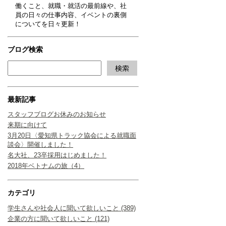
働くこと、就職・就活の最前線や、社
員の日々の仕事内容、イベントの裏側
についてを日々更新！
ブログ検索
最新記事
スタッフブログお休みのお知らせ
来期に向けて
3月20日〈愛知県トラック協会による就職面
談会〉開催しました！
名大社、23卒採用はじめました！
2018年ベトナムの旅（4）
カテゴリ
学生さんや社会人に聞いて欲しいこと (389)
企業の方に聞いて欲しいこと (121)