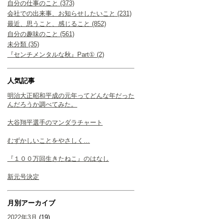
自分の仕事のこと (373)
会社での出来事、お知らせしたいこと (231)
最近、思うこと、感じること (852)
自分の趣味のこと (561)
未分類 (35)
『センチメンタルな秋』Part① (2)
人気記事
明治大正昭和平成の元年ってどんな年だった
んだろうか調べてみた。
大谷翔平選手のマンダラチャート
むずかしいことをやさしく…
『１００万回生きたねこ』のはなし
新元号決定
月別アーカイブ
2022年3月
(19)