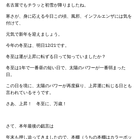
名古屋でもチラッと初雪が降りましたね。
寒さが、身に応える今日この頃、風邪、インフルエンザには気を
付けて、
元気で新年を迎えましょう。
今年の冬至は、明日12/21です。
冬至は運が上昇に転ずる日って知っていましたか？
冬至は1年で一番昼の短い日で、太陽のパワーが一番弱まった
日。
この日を境に、太陽のパワーが再度蘇り、上昇運に転じる日とも
言われているそうです。
さあ、上昇！ 冬至に、万歳！
さて、本年最後の戯言は
年末も押し迫ってきましたので、本棚（うちの本棚はカラーボッ