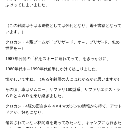
ふけってしまいました。
（この雑誌は今は印刷物としては休刊となり、電子書籍となって
います。）
クロカン・４駆ブームが「ブリザ～ド、オ～、ブリザ~ド、包め
世界を～♪」
1987年公開の「私をスキーに連れてって」をきっかけに、
1980年代末～1990年代前半にかけて起こりました。
懐かしいですね。（ある年齢層の人にはわかるかと思いますが）
その頃、車はジムニー、サファリ160型系、サファリエクストラ
ＧＲと４ＷＤを乗り継ぎました。
クロカン・4駆の面白さを４×４マガジンの情報から得て、アウト
ドアが、好きになり、
舗装されていない林間道を走ってみたいな、キャンプにも行きた