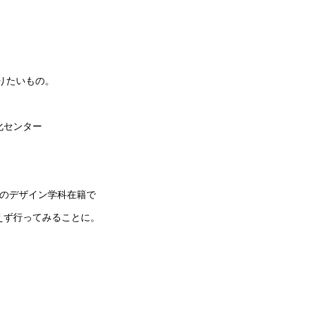
語りたいもの。
化センター
学のデザイン学科在籍で
えず行ってみることに。
。