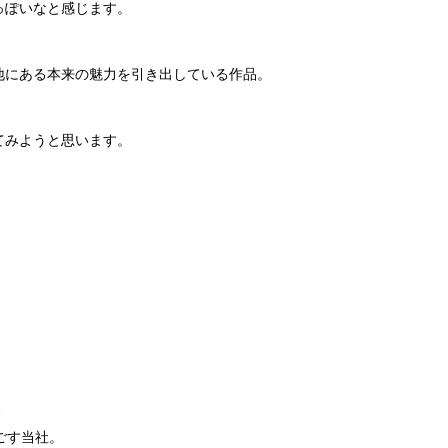
っぽいなと感じます。
地にある本来の魅力を引き出している作品。
てみようと思います。
、
ごす当社。