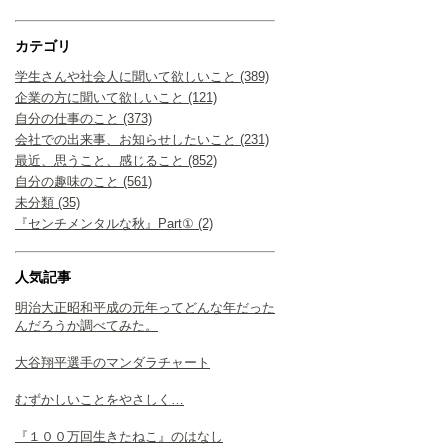
カテゴリ
学生さんや社会人に聞いて欲しいこと (389)
企業の方に聞いて欲しいこと (121)
自分の仕事のこと (373)
会社での出来事、お知らせしたいこと (231)
最近、思うこと、感じること (852)
自分の趣味のこと (561)
未分類 (35)
『センチメンタルな秋』Part① (2)
人気記事
明治大正昭和平成の元年ってどんな年だった
んだろうか調べてみた。
大谷翔平選手のマンダラチャート
むずかしいことをやさしく…
『１００万回生きたねこ』のはなし