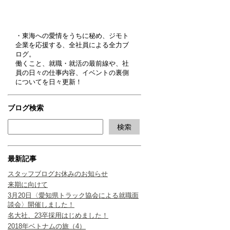
・東海への愛情をうちに秘め、ジモト
企業を応援する、全社員による全力ブ
ログ。
働くこと、就職・就活の最前線や、社
員の日々の仕事内容、イベントの裏側
についてを日々更新！
ブログ検索
最新記事
スタッフブログお休みのお知らせ
来期に向けて
3月20日〈愛知県トラック協会による就職面
談会〉開催しました！
名大社、23卒採用はじめました！
2018年ベトナムの旅（4）