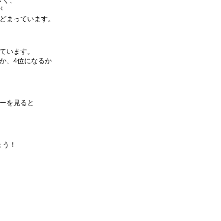
きく、
が
とどまっています。
っています。
か、4位になるか
ターを見ると
ょう！