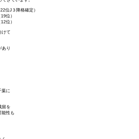
22位J３降格確定）
19位）
12位）
向けて
があり
。
千葉に
残留を
可能性も