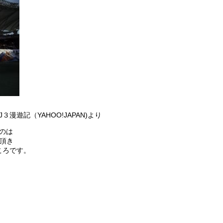
漫遊記（YAHOO!JAPAN)より
のは
頂き
ころです。