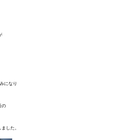
が
。
るみになり
長の
しました。