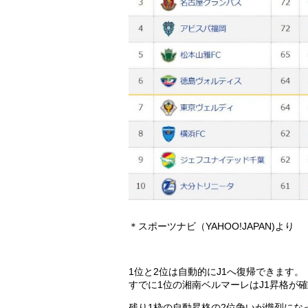
＊スポーツナビ（YAHOO!JAPAN)より
1位と2位は自動的にJ1へ復帰できます。
すでに1位の湘南ベルマーレはJ1昇格が
残り1枠の自動昇格の2位争いが熾烈にな