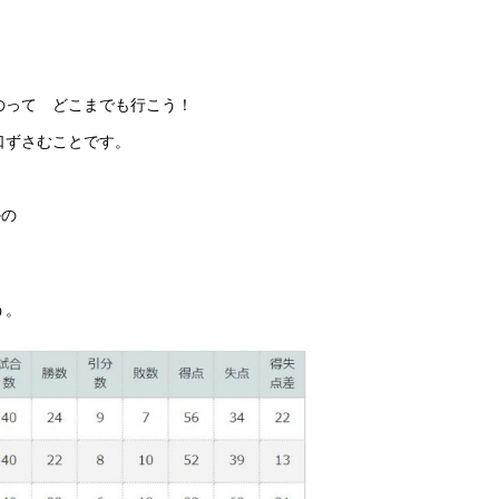
のって どこまでも行こう！
口ずさむことです。
かの
う。