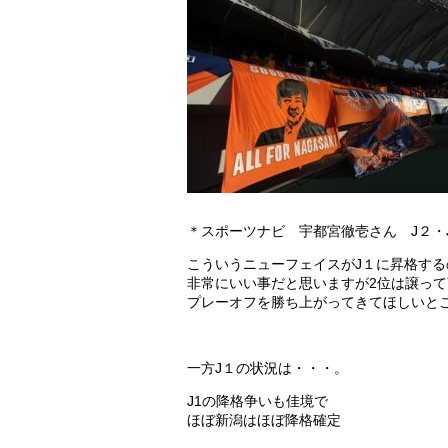
＊スポーツナビ 宇都宮徹壱さん J２・J３
こういうニューフェイスがJ１に昇格する
非常にいい事だと思いますが2位は譲って
プレーオフを勝ち上がってきてほしいと
一方J１の状況は・・・。
J1の降格争いも佳境で
ほぼ新潟はほぼ降格確定