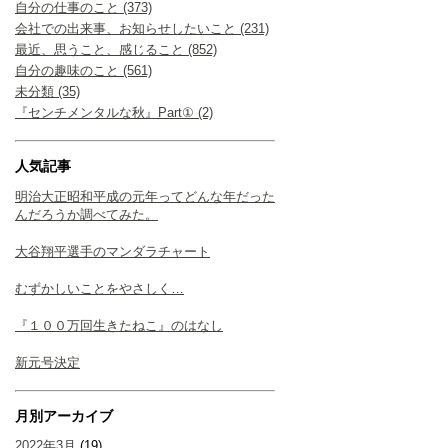
自分の仕事のこと (373)
会社での出来事、お知らせしたいこと (231)
最近、思うこと、感じること (852)
自分の趣味のこと (561)
未分類 (35)
『センチメンタルな秋』Part① (2)
人気記事
明治大正昭和平成の元年ってどんな年だった
んだろうか調べてみた。
大谷翔平選手のマンダラチャート
むずかしいことをやさしく…
『１００万回生きたねこ』のはなし
新元号決定
月別アーカイブ
2022年3月
(19)