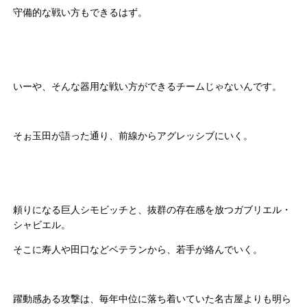
守備的な戦い方もできるはず。
いーや、そんな器用な戦い方ができるチームじゃないんです。
そぉ玉田が語った通り、前線からアグレッシブにいく。
頼りになる巨人シモビッチと、抜群の存在感を放つガブリエル・
シャビエル。
そこに寿人や田口などベテランから、若手が絡んでいく。
躍動感ある攻撃は、毎年中位に落ち着いていた名古屋よりも明ら