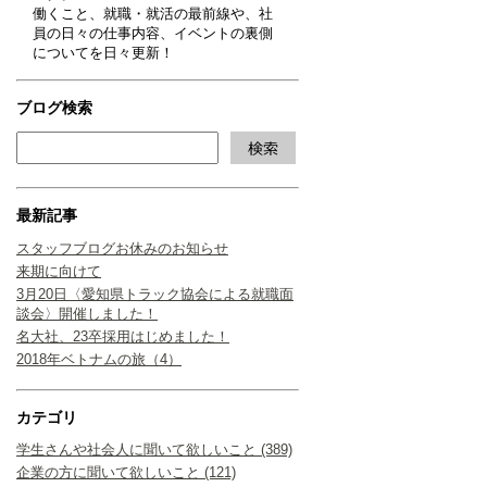
働くこと、就職・就活の最前線や、社
員の日々の仕事内容、イベントの裏側
についてを日々更新！
ブログ検索
最新記事
スタッフブログお休みのお知らせ
来期に向けて
3月20日〈愛知県トラック協会による就職面
談会〉開催しました！
名大社、23卒採用はじめました！
2018年ベトナムの旅（4）
カテゴリ
学生さんや社会人に聞いて欲しいこと (389)
企業の方に聞いて欲しいこと (121)