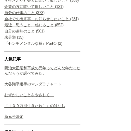
学生さんや社会人に聞いて欲しいこと (389)
企業の方に聞いて欲しいこと (121)
自分の仕事のこと (373)
会社での出来事、お知らせしたいこと (231)
最近、思うこと、感じること (852)
自分の趣味のこと (561)
未分類 (35)
『センチメンタルな秋』Part① (2)
人気記事
明治大正昭和平成の元年ってどんな年だった
んだろうか調べてみた。
大谷翔平選手のマンダラチャート
むずかしいことをやさしく…
『１００万回生きたねこ』のはなし
新元号決定