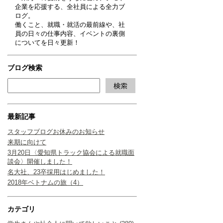
企業を応援する、全社員による全力ブ
ログ。
働くこと、就職・就活の最前線や、社
員の日々の仕事内容、イベントの裏側
についてを日々更新！
ブログ検索
最新記事
スタッフブログお休みのお知らせ
来期に向けて
3月20日〈愛知県トラック協会による就職面
談会〉開催しました！
名大社、23卒採用はじめました！
2018年ベトナムの旅（4）
カテゴリ