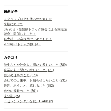
最新記事
スタッフブログお休みのお知らせ
来期に向けて
3月20日〈愛知県トラック協会による就職面
談会〉開催しました！
名大社、23卒採用はじめました！
2018年ベトナムの旅（4）
カテゴリ
学生さんや社会人に聞いて欲しいこと (389)
企業の方に聞いて欲しいこと (121)
自分の仕事のこと (373)
会社での出来事、お知らせしたいこと (231)
最近、思うこと、感じること (852)
自分の趣味のこと (561)
未分類 (35)
『センチメンタルな秋』Part① (2)