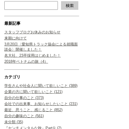
最新記事
スタッフブログお休みのお知らせ
来期に向けて
3月20日〈愛知県トラック協会による就職面
談会〉開催しました！
名大社、23卒採用はじめました！
2018年ベトナムの旅（4）
カテゴリ
学生さんや社会人に聞いて欲しいこと (389)
企業の方に聞いて欲しいこと (121)
自分の仕事のこと (373)
会社での出来事、お知らせしたいこと (231)
最近、思うこと、感じること (852)
自分の趣味のこと (561)
未分類 (35)
『センチメンタルな秋』Part① (2)