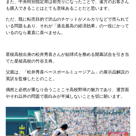
また、中央特別指定席は前売りになったことで、遠方のお客さん
も購入できることはとても意味あることだと思います。
ただ、既に転売目的で沢山のチケットがメルカリなどで売られて
いる問題もあり、それが「過去最高の経済効果」の一役にかって
いるのなら素直に喜べません。
星稜高校出身の松井秀喜さんが始球式を務める開幕試合を引き当
てた星稜高校の竹谷主将。
父親は、「松井秀喜ベースボールミュージアム」の展示品解説の
英訳を監修したとのこと。
偶然と必然が重なり合うことこそ高校野球の魅力であり、運営面
やそれ以外の問題で面白みが半減しないことを切に願います。