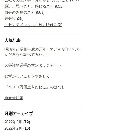
会社での出来事、お知らせしたいこと (231)
最近、思うこと、感じること (852)
自分の趣味のこと (561)
未分類 (35)
『センチメンタルな秋』Part① (2)
人気記事
明治大正昭和平成の元年ってどんな年だった
んだろうか調べてみた。
大谷翔平選手のマンダラチャート
むずかしいことをやさしく…
『１００万回生きたねこ』のはなし
新元号決定
月別アーカイブ
2022年3月
(19)
2022年2月
(18)