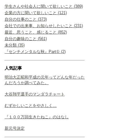
学生さんや社会人に聞いて欲しいこと (389)
企業の方に聞いて欲しいこと (121)
自分の仕事のこと (373)
会社での出来事、お知らせしたいこと (231)
最近、思うこと、感じること (852)
自分の趣味のこと (561)
未分類 (35)
『センチメンタルな秋』Part① (2)
人気記事
明治大正昭和平成の元年ってどんな年だった
んだろうか調べてみた。
大谷翔平選手のマンダラチャート
むずかしいことをやさしく…
『１００万回生きたねこ』のはなし
新元号決定