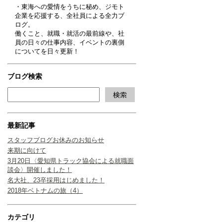
・東海への愛情をうちに秘め、ジモト
企業を応援する、全社員による全力ブ
ログ。
働くこと、就職・就活の最前線や、社
員の日々の仕事内容、イベントの裏側
についてを日々更新！
ブログ検索
最新記事
スタッフブログお休みのお知らせ
来期に向けて
3月20日〈愛知県トラック協会による就職面
談会〉開催しました！
名大社、23卒採用はじめました！
2018年ベトナムの旅（4）
カテゴリ