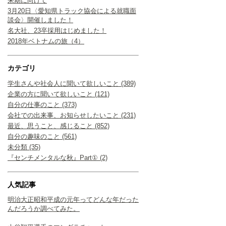
来期に向けて
3月20日〈愛知県トラック協会による就職面
談会〉開催しました！
名大社、23卒採用はじめました！
2018年ベトナムの旅（4）
カテゴリ
学生さんや社会人に聞いて欲しいこと (389)
企業の方に聞いて欲しいこと (121)
自分の仕事のこと (373)
会社での出来事、お知らせしたいこと (231)
最近、思うこと、感じること (852)
自分の趣味のこと (561)
未分類 (35)
『センチメンタルな秋』Part① (2)
人気記事
明治大正昭和平成の元年ってどんな年だった
んだろうか調べてみた。