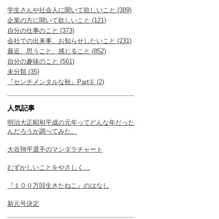
学生さんや社会人に聞いて欲しいこと (389)
企業の方に聞いて欲しいこと (121)
自分の仕事のこと (373)
会社での出来事、お知らせしたいこと (231)
最近、思うこと、感じること (852)
自分の趣味のこと (561)
未分類 (35)
『センチメンタルな秋』Part① (2)
人気記事
明治大正昭和平成の元年ってどんな年だった
んだろうか調べてみた。
大谷翔平選手のマンダラチャート
むずかしいことをやさしく…
『１００万回生きたねこ』のはなし
新元号決定