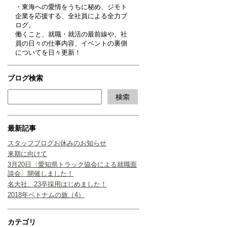
・東海への愛情をうちに秘め、ジモト
企業を応援する、全社員による全力ブ
ログ。
働くこと、就職・就活の最前線や、社
員の日々の仕事内容、イベントの裏側
についてを日々更新！
ブログ検索
最新記事
スタッフブログお休みのお知らせ
来期に向けて
3月20日〈愛知県トラック協会による就職面
談会〉開催しました！
名大社、23卒採用はじめました！
2018年ベトナムの旅（4）
カテゴリ