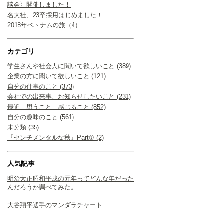
談会〉開催しました！
名大社、23卒採用はじめました！
2018年ベトナムの旅（4）
カテゴリ
学生さんや社会人に聞いて欲しいこと (389)
企業の方に聞いて欲しいこと (121)
自分の仕事のこと (373)
会社での出来事、お知らせしたいこと (231)
最近、思うこと、感じること (852)
自分の趣味のこと (561)
未分類 (35)
『センチメンタルな秋』Part① (2)
人気記事
明治大正昭和平成の元年ってどんな年だった
んだろうか調べてみた。
大谷翔平選手のマンダラチャート