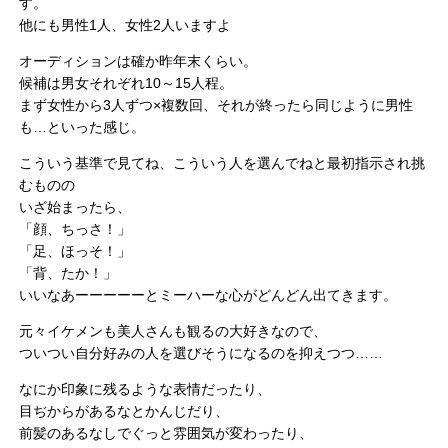
す。
他にも男性1人、女性2人いますよ
オーディションは確か昨年末くらい。
候補は男女それぞれ10～15人程。
まず女性から3人ずつ×複数回、それが終ったら同じように男性
も…といった感じ。
こういう基準で見てね、こういう人を選んでねと最初指示され挑
むものの
いざ始まったら、
「顔、ちっさ！」
「足、ほっそ！」
「背、たか！」
いいなあーーーーーとミーハーな心がどんどん出てきます。
元々イケメンも美人さんも観るの大好きなので、
ついつい自分好みの人を選びそうになるのを抑えつつ……
なにか印象に残るような表情だったり、
目ぢからがあるなとかんじだり、
前髪のあるなしでぐっと雰囲気が変わったり、