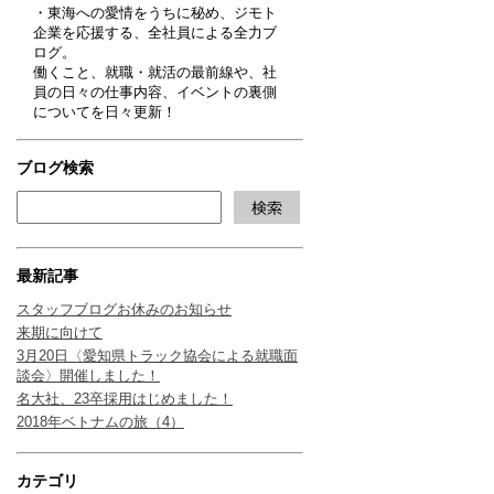
・東海への愛情をうちに秘め、ジモト
企業を応援する、全社員による全力ブ
ログ。
働くこと、就職・就活の最前線や、社
員の日々の仕事内容、イベントの裏側
についてを日々更新！
ブログ検索
最新記事
スタッフブログお休みのお知らせ
来期に向けて
3月20日〈愛知県トラック協会による就職面
談会〉開催しました！
名大社、23卒採用はじめました！
2018年ベトナムの旅（4）
カテゴリ