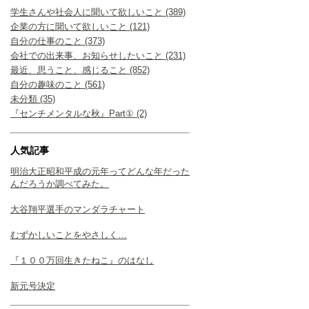
学生さんや社会人に聞いて欲しいこと (389)
企業の方に聞いて欲しいこと (121)
自分の仕事のこと (373)
会社での出来事、お知らせしたいこと (231)
最近、思うこと、感じること (852)
自分の趣味のこと (561)
未分類 (35)
『センチメンタルな秋』Part① (2)
人気記事
明治大正昭和平成の元年ってどんな年だった
んだろうか調べてみた。
大谷翔平選手のマンダラチャート
むずかしいことをやさしく…
『１００万回生きたねこ』のはなし
新元号決定