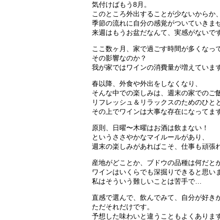
気付けばもう8月。
このところ外出することが少ないからか
季節の流れに自分の感覚がついていきま
来週はもうお盆だなんて、実感がないで
ここ数ヶ月、家で過ごす時間が多くなっ
その影響なのか？
我が家ではワインの消費量が増えていま
春以降、外食や外出をしなくなり、
そんな中での楽しみは、週末の家でのご
リフレッシュ＆リラックスのためのひと
その上でワインは大事な存在になってま
原則、日曜〜木曜はお酒は飲まない！
というささやかなマイルールがあり、
週末の楽しみがあればこそ、仕事も頑張
産地がどことか、ブドウの品種は何だと
ワインはいくらでも深掘りできると思い
私はそういう難しいことは苦手で…
直感で選んで、飲んでみて、自分が好き
ただそれだけです。
予想した味わいと違うこともよくありま