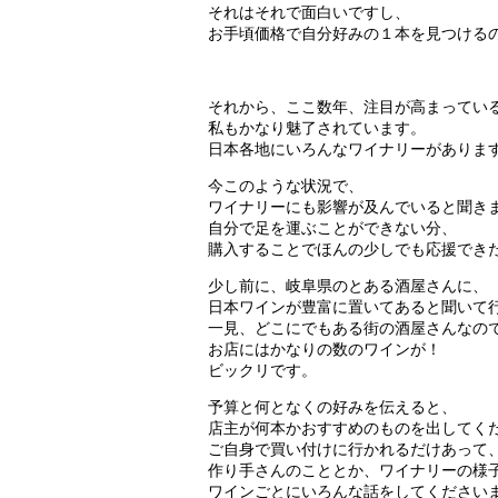
それはそれで面白いですし、
お手頃価格で自分好みの１本を見つける
それから、ここ数年、注目が高まってい
私もかなり魅了されています。
日本各地にいろんなワイナリーがありま
今このような状況で、
ワイナリーにも影響が及んでいると聞き
自分で足を運ぶことができない分、
購入することでほんの少しでも応援でき
少し前に、岐阜県のとある酒屋さんに、
日本ワインが豊富に置いてあると聞いて
一見、どこにでもある街の酒屋さんなの
お店にはかなりの数のワインが！
ビックリです。
予算と何となくの好みを伝えると、
店主が何本かおすすめのものを出してく
ご自身で買い付けに行かれるだけあって
作り手さんのこととか、ワイナリーの様
ワインごとにいろんな話をしてください