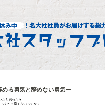
辞める勇気と辞めない勇気ー
書いたと思ったら
まじっすか？早くないっすか？