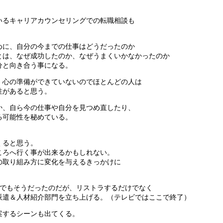
いるキャリアカウンセリングでの転職相談も
めに、自分の今までの仕事はどうだったのか
とは、なぜ成功したのか、なぜうまくいかなかったのか
分と向き合う事になる。
、心の準備ができていないのでほとんどの人は
性があると思う。
か、自ら今の仕事や自分を見つめ直したり、
る可能性を秘めている。
くると思う。
ころへ行く事が出来るかもしれない。
の取り組み方に変化を与えるきっかけに
マでもそうだったのだが、リストラするだけでなく
派遣＆人材紹介部門を立ち上げる。（テレビではここで終了）
案するシーンも出てくる。