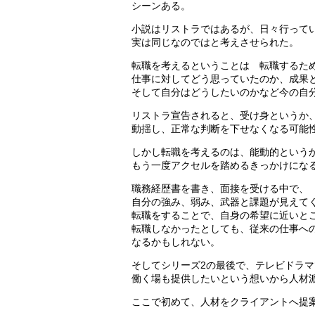
シーンある。
小説はリストラではあるが、日々行って
実は同じなのではと考えさせられた。
転職を考えるということは 転職するた
仕事に対してどう思っていたのか、成果
そして自分はどうしたいのかなど今の自
リストラ宣告されると、受け身というか
動揺し、正常な判断を下せなくなる可能
しかし転職を考えるのは、能動的という
もう一度アクセルを踏めるきっかけにな
職務経歴書を書き、面接を受ける中で、
自分の強み、弱み、武器と課題が見えて
転職をすることで、自身の希望に近いと
転職しなかったとしても、従来の仕事へ
なるかもしれない。
そしてシリーズ2の最後で、テレビドラ
働く場も提供したいという想いから人材
ここで初めて、人材をクライアントへ提