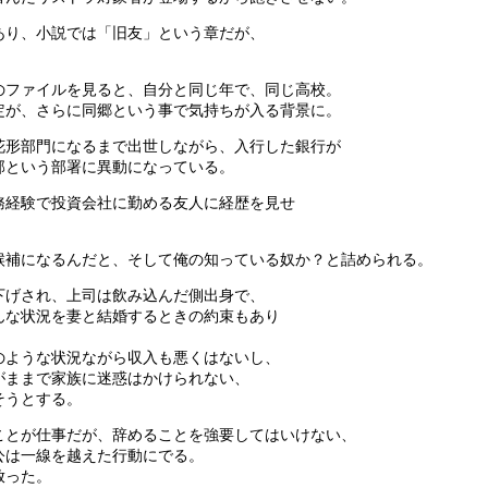
あり、小説では「旧友」という章だが、
のファイルを見ると、自分と同じ年で、同じ高校。
定が、さらに同郷という事で気持ちが入る背景に。
花形部門になるまで出世しながら、入行した銀行が
部という部署に異動になっている。
務経験で投資会社に勤める友人に経歴を見せ
候補になるんだと、そして俺の知っている奴か？と詰められる。
下げされ、上司は飲み込んだ側出身で、
んな状況を妻と結婚するときの約束もあり
のような状況ながら収入も悪くはないし、
がままで家族に迷惑はかけられない、
そうとする。
ことが仕事だが、辞めることを強要してはいけない、
公は一線を越えた行動にでる。
放った。