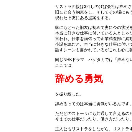
リストラ面接は3回しのげば会社は辞めさ
旧友と会う約束をし、そしてその場にも
現れた旧友にある提案をする。
家にもどった旧友は初めて妻に今の状況
本当に好きな仕事に付いている人とじゃ
言われ、仕事を頑張って企業精査部に異
小説を読むと、本当に好きな仕事に付い
話すシーンも書かれているがこれも心に
同じNHKドラマ ハゲタカでは「辞めな
ここでは
辞める勇気
を振り絞った。
辞めるってのは本当に勇気がいるんです
ただどのストーリにも共通して言えるの
今までの仕事だったり、働き方だったり
主人公もリストラをしながら、リストラ