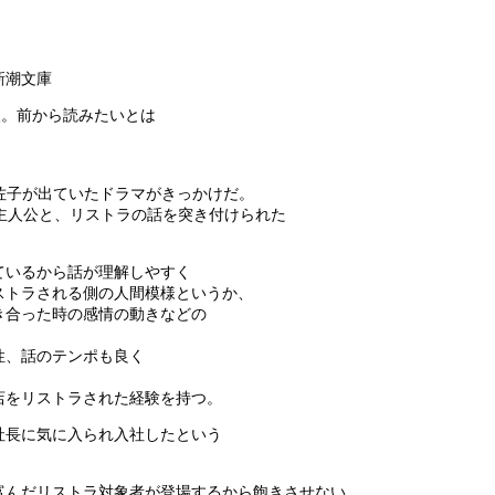
新潮文庫
入。前から読みたいとは
月
佐子が出ていたドラマがきっかけだ。
主人公と、リストラの話を突き付けられた
ているから話が理解しやすく
ストラされる側の人間模様というか、
き合った時の感情の動きなどの
性、話のテンポも良く
店をリストラされた経験を持つ。
社長に気に入られ入社したという
富んだリストラ対象者が登場するから飽きさせない。