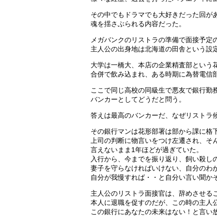
その中でもドラマでも大好きだった回が
魂を揺さぶられる内容だった。
メガバンクのリストラの準備で面接予定
主人公の出身地は北海道の田舎という設
大学は一橋大、本店の企業精査部という
合併で飲み込まれ、ある時期に為替電信
ここで同じ高校の同級生で悪友で銀行勤
バンカーとしてどうだと問う。
答えは最高のバンカーだ、なぜリストラ
その銀行マンは花形部署は部から課に格
上司の判断に物言いをつけ左遷され、そ
言えないまま1年ほどが過ぎていた。
入行から、今までを振り返り、飼い殺し
妻子を守らなければいけない、自分のわ
自分が我慢すれば・・と自分い言い聞か
主人公のリストラ面接官は、辞めさせる
本人に退職を促すのだが、この時の主人
この銀行にあなたの未来はない！と言い