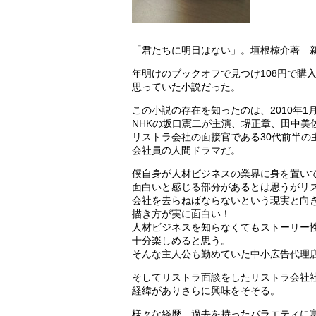
「君たちに明日はない」。垣根椋介著 
年明けのブックオフで見つけ108円で購
思っていた小説だった。
この小説の存在を知ったのは、2010年1
NHKの坂口憲二が主演、堺正章、田中美
リストラ会社の面接官である30代前半の
会社員の人間ドラマだ。
僕自身が人材ビジネスの業界に身を置い
面白いと感じる部分があるとは思うがリ
会社を去らねばならないという現実と向
描き方が実に面白い！
人材ビジネスを知らなくてもストーリー
十分楽しめると思う。
そんな主人公も勤めていた中小広告代理
そしてリストラ面談をしたリストラ会社
経緯がありさらに興味をそそる。
様々な経歴、過去を持ったバラエティに