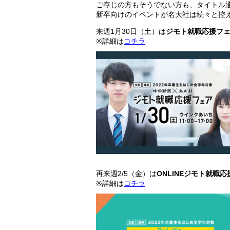
ご存じの方もそうでない方も、タイトル
新卒向けのイベントが名大社は続々と控
来週1月30日（土）は
ジモト就職応援フ
※詳細は
コチラ
再来週2/5（金）は
ONLINEジモト就職
※詳細は
コチラ