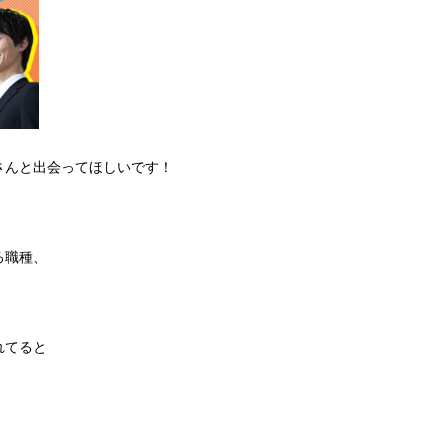
さんと出会ってほしいです！
、
る職種、
れてると