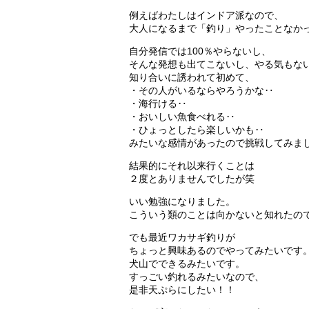
例えばわたしはインドア派なので、
大人になるまで「釣り」やったことなか
自分発信では100％やらないし、
そんな発想も出てこないし、やる気もな
知り合いに誘われて初めて、
・その人がいるならやろうかな‥
・海行ける‥
・おいしい魚食べれる‥
・ひょっとしたら楽しいかも‥
みたいな感情があったので挑戦してみま
結果的にそれ以来行くことは
２度とありませんでしたが笑
いい勉強になりました。
こういう類のことは向かないと知れたの
でも最近ワカサギ釣りが
ちょっと興味あるのでやってみたいです
犬山でできるみたいです。
すっごい釣れるみたいなので、
是非天ぷらにしたい！！