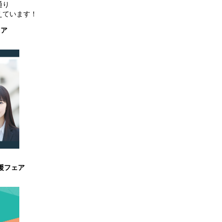
通り
えています！
ェア
応援フェア