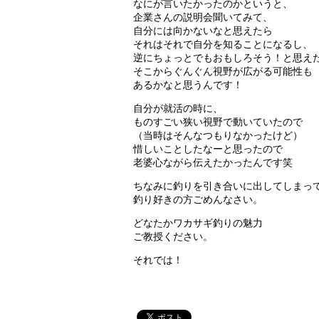
なにが言いたかったのかというと、
企業さんの説明会聞いてみて、
自分には向かないなと思えたら
それはそれで自分を知ることになるし、
逆にちょっとでもおもしろそう！と思え
そこからぐんぐん視野が広がる可能性も
あるかなと思うんです！
自分が就活の時に、
ものすごい狭い視野で動いていたので
（当時はそんなつもりなかったけど）
惜しいことしたなーと思ったので
老婆心ながら伝えたかったんです笑
ちなみに釣りを引き合いに出してしまっ
釣り好きの方ごめんなさい。
どなたかワカサギ釣りの魅力
ご教授ください。
それでは！