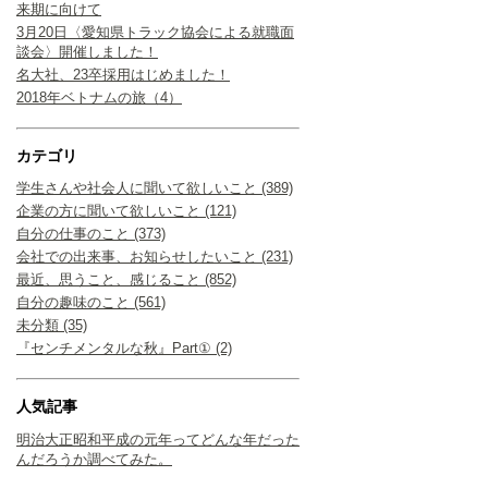
来期に向けて
3月20日〈愛知県トラック協会による就職面
談会〉開催しました！
名大社、23卒採用はじめました！
2018年ベトナムの旅（4）
カテゴリ
学生さんや社会人に聞いて欲しいこと (389)
企業の方に聞いて欲しいこと (121)
自分の仕事のこと (373)
会社での出来事、お知らせしたいこと (231)
最近、思うこと、感じること (852)
自分の趣味のこと (561)
未分類 (35)
『センチメンタルな秋』Part① (2)
人気記事
明治大正昭和平成の元年ってどんな年だった
んだろうか調べてみた。