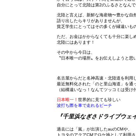
自分にとって北陸は第2のふるさとなんで
北陸と言えば、新鮮な海産物〜豊かな自然
語り出したらキリがありませんが、
貧乏学生にとってはその多くが縁遠いも
ただ、お金はかからなくても十分に楽し
北陸にはあります！
その中から今日は、
〝日本唯一の場所〟をお伝えしようと思
名古屋からだと名神高速・北陸道を利用
最近無料化された「のと里山海道」を通
（結構遠いなっ！なんてツッコミは受け
日本唯一！
世界的に見ても珍しい
波打ち際を車で走れるビーチ
『千里浜なぎさドライブウェ
過去には「嵐」が出演したauのCMや、
トヨタのアクアCMでロケ地として利用さ