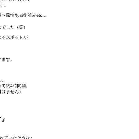
す。
〜風情ある街並みetc…
のでした（笑）
めるスポットが
います。
し、
って約4時間弱。
付けません）
イ』
れていたそうな♪