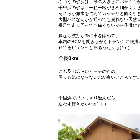
ふつうの砂浜は、砂の大きさにバラツキ
千里浜の砂は、一粒一粒がきめ細かく大
それらが海水を含んでガッチリと固く引
大型バスなんかが通っても崩れない天然
裸足で走り回っても痛くないから子供にも
夏なら波打ち際に車を停めて、
車内のBGMを聞きながらトランクに腰掛
釣竿をビュンっと振るったりも(^o^)
全長8km
にも及ぶ広〜いビーチのため
周りも気にならないのが良いところです
千里浜で思いっきり遊んだら
迷わず行きたいのがココ