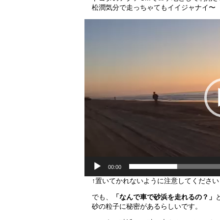
松潤気分で走っちゃてもイイジャナイ〜
動
画
プ
レ
ー
ヤ
ー
00:00
↑置いてかれないように注意してください
でも、
「なんで車で砂浜を走れるの？」
砂の粒子に秘密があるらしいです。