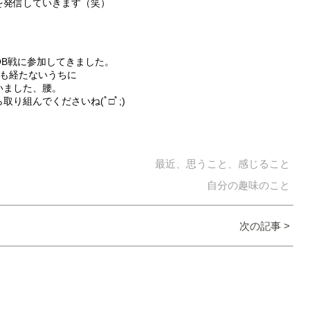
を発信していきます（笑）
OB戦に参加してきました。
分も経たないうちに
いました、腰。
り組んでくださいね(ﾟ□ﾟ;)
最近、思うこと、感じること
自分の趣味のこと
次の記事 >