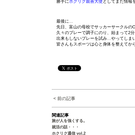
勝手に
ホクリク親善大使
としてまた情報
最後に…
先日、富山の母校でサッカーサークルの
久々のプレーで調子にのり、始まって2
出来もしないプレーを試み…やってしま
皆さんもスポーツは心と身体を整えてから取
< 前の記事
関連記事
旅が人を強くする。
就活の話・・・
ホクリク通信 vol.2