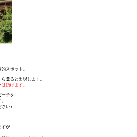
場的スポット。
すら登ると出現します。
ーは頂けます。
ビーチを
す。
ださい）
ますが