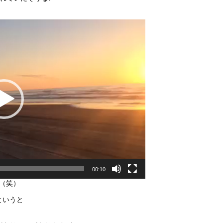
00:10
（笑）
というと