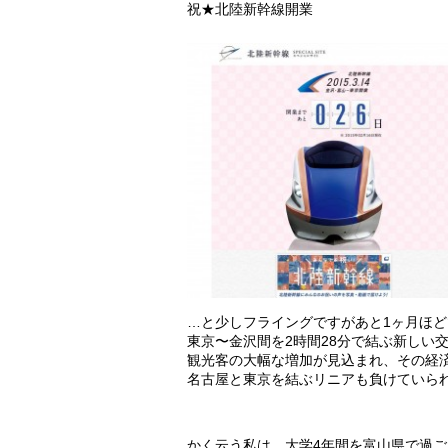
祝★北陸新幹線開業
…と少しフライングですがあと1ヶ月ほど
東京〜金沢間を2時間28分で結ぶ新しい
観光客の大幅な増加が見込まれ、その経済
名古屋と東京を結ぶリニアも負けていら
かく云う私は、大学4年間を富山県で過