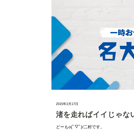
2015年2月17日
渚を走ればイイじゃな
どーもo(ﾟ▽ﾟ)/二村です。