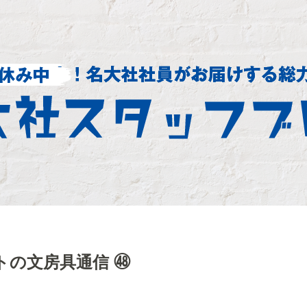
トの文房具通信 ㊽