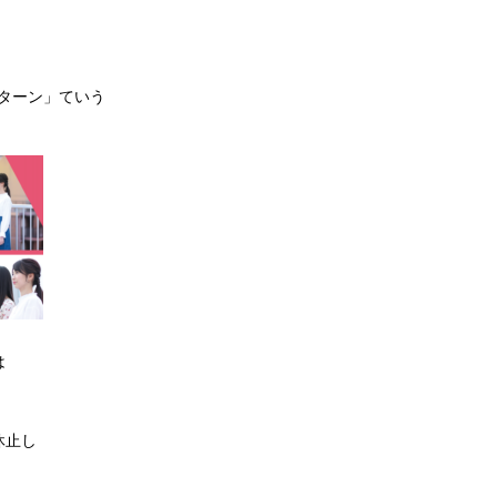
ンターン」ていう
は
休止し