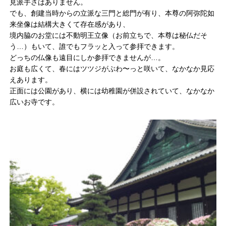
見派手さはありません。
でも、創建当時からの立派な三門と総門が有り、本尊の阿弥陀如
来坐像は結構大きくて存在感があり、
境内脇のお堂には不動明王立像（お前立ちで、本尊は秘仏だそ
う…）もいて、誰でもフラッと入って参拝できます。
どっちの仏像も遠目にしか参拝できませんが…。
お庭も広くて、春にはツツジがぶわ〜っと咲いて、なかなか見応
えあります。
正面には公園があり、横には幼稚園が併設されていて、なかなか
広いお寺です。