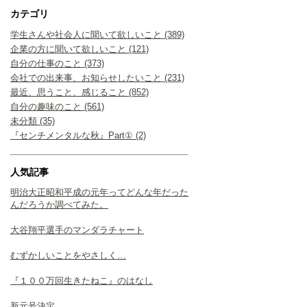
カテゴリ
学生さんや社会人に聞いて欲しいこと (389)
企業の方に聞いて欲しいこと (121)
自分の仕事のこと (373)
会社での出来事、お知らせしたいこと (231)
最近、思うこと、感じること (852)
自分の趣味のこと (561)
未分類 (35)
『センチメンタルな秋』Part① (2)
人気記事
明治大正昭和平成の元年ってどんな年だった
んだろうか調べてみた。
大谷翔平選手のマンダラチャート
むずかしいことをやさしく…
『１００万回生きたねこ』のはなし
新元号決定