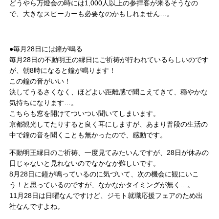
どうやら万燈会の時には1,000人以上の参拝客が来るそうなの
で、大きなスピーカーも必要なのかもしれません…。
●毎月28日には鐘が鳴る
毎月28日の不動明王の縁日にご祈祷が行われているらしいのです
が、朝8時になると鐘が鳴ります！
この鐘の音がいい！
決してうるさくなく、ほどよい距離感で聞こえてきて、穏やかな
気持ちになります…。
こちらも窓を開けてついつい聞いてしまいます。
京都観光してたりすると良く耳にしますが、あまり普段の生活の
中で鐘の音を聞くことも無かったので、感動です。
不動明王縁日のご祈祷、一度見てみたいんですが、28日が休みの
日じゃないと見れないのでなかなか難しいです。
8月28日に鐘が鳴っているのに気づいて、次の機会に観にいこ
う！と思っているのですが、なかなかタイミングが無く…。
11月28日は日曜なんですけど、ジモト就職応援フェアのため出
社なんですよね。