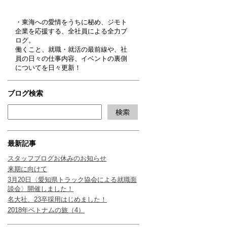
・東海への愛情をうちに秘め、ジモト
企業を応援する、全社員による全力ブ
ログ。
働くこと、就職・就活の最前線や、社
員の日々の仕事内容、イベントの裏側
についてを日々更新！
ブログ検索
最新記事
スタッフブログお休みのお知らせ
来期に向けて
3月20日〈愛知県トラック協会による就職面
談会〉開催しました！
名大社、23卒採用はじめました！
2018年ベトナムの旅（4）