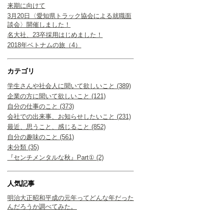
来期に向けて
3月20日〈愛知県トラック協会による就職面
談会〉開催しました！
名大社、23卒採用はじめました！
2018年ベトナムの旅（4）
カテゴリ
学生さんや社会人に聞いて欲しいこと (389)
企業の方に聞いて欲しいこと (121)
自分の仕事のこと (373)
会社での出来事、お知らせしたいこと (231)
最近、思うこと、感じること (852)
自分の趣味のこと (561)
未分類 (35)
『センチメンタルな秋』Part① (2)
人気記事
明治大正昭和平成の元年ってどんな年だった
んだろうか調べてみた。