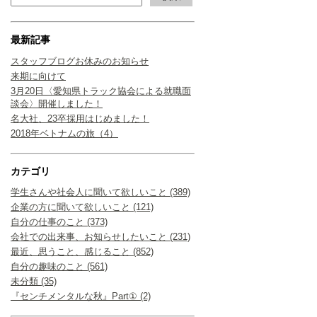
最新記事
スタッフブログお休みのお知らせ
来期に向けて
3月20日〈愛知県トラック協会による就職面
談会〉開催しました！
名大社、23卒採用はじめました！
2018年ベトナムの旅（4）
カテゴリ
学生さんや社会人に聞いて欲しいこと (389)
企業の方に聞いて欲しいこと (121)
自分の仕事のこと (373)
会社での出来事、お知らせしたいこと (231)
最近、思うこと、感じること (852)
自分の趣味のこと (561)
未分類 (35)
『センチメンタルな秋』Part① (2)