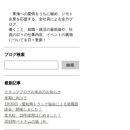
・東海への愛情をうちに秘め、ジモト
企業を応援する、全社員による全力ブ
ログ。
働くこと、就職・就活の最前線や、社
員の日々の仕事内容、イベントの裏側
についてを日々更新！
ブログ検索
最新記事
スタッフブログお休みのお知らせ
来期に向けて
3月20日〈愛知県トラック協会による就職面
談会〉開催しました！
名大社、23卒採用はじめました！
2018年ベトナムの旅（4）