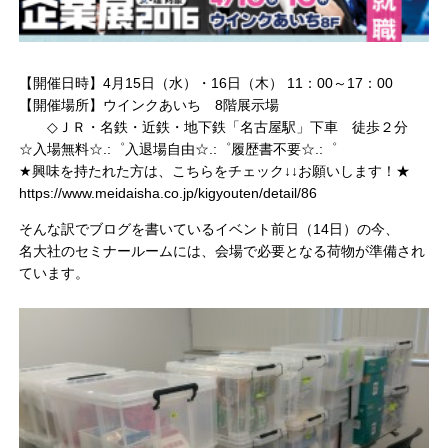
【開催日時】4月15日（水）・16日（木） 11：00～17：00
【開催場所】ウインクあいち 8階展示場
◇ＪＲ・名鉄・近鉄・地下鉄「名古屋駅」下車 徒歩２分
☆入場無料☆.:゜入退場自由☆.:゜履歴書不要☆.:゜
★興味を持たれた方は、こちらをチェック↓↓お願いします！★
https://www.meidaisha.co.jp/kigyouten/detail/86
そんな訳でブログを書いているイベント前日（14日）の今、
名大社のセミナールームには、会場で必要となる荷物が準備され
ています。