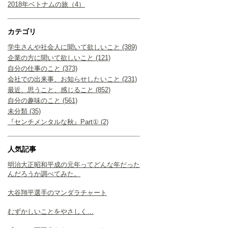
2018年ベトナムの旅（4）
カテゴリ
学生さんや社会人に聞いて欲しいこと (389)
企業の方に聞いて欲しいこと (121)
自分の仕事のこと (373)
会社での出来事、お知らせしたいこと (231)
最近、思うこと、感じること (852)
自分の趣味のこと (561)
未分類 (35)
『センチメンタルな秋』Part① (2)
人気記事
明治大正昭和平成の元年ってどんな年だった
んだろうか調べてみた。
大谷翔平選手のマンダラチャート
むずかしいことをやさしく…