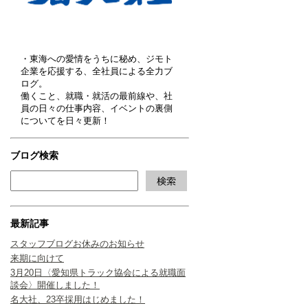
・東海への愛情をうちに秘め、ジモト
企業を応援する、全社員による全力ブ
ログ。
働くこと、就職・就活の最前線や、社
員の日々の仕事内容、イベントの裏側
についてを日々更新！
ブログ検索
最新記事
スタッフブログお休みのお知らせ
来期に向けて
3月20日〈愛知県トラック協会による就職面
談会〉開催しました！
名大社、23卒採用はじめました！