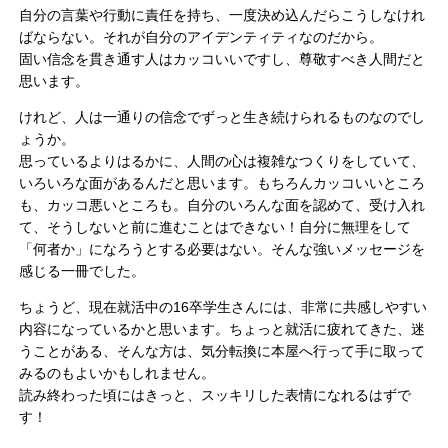
自分の言葉や行動に責任を持ち、
一度決め込んだらこうしなけれ
ばならない。
それが自分のアイデンティティなのだから。
固い信念を貫き通す人はカッコいいですし、
尊敬すべき人間だと
思います。
けれど、
人は一通りの信念でずっと生き続けられるものなのでし
ょうか。
思っているよりはるかに、人間の心は複雑なつくりをしていて、
いろいろな面があるんだと思います。
もちろんカッコいいところ
も、カッコ悪いところも。
自分のいろんな面を認めて、受け入れ
て、
そうしないと前に進むことはできない！自分に無理をして
「何者か」になろうとする必要はない。そんな強いメッセージを
感じる一冊でした。
ちょうど、現在就活中の16卒学生さんには、
非常に共感しやすい
内容になっているかと思います。
ちょっと就活に疲れてきた、迷
うことがある、
そんな方は、気分転換に本屋へ行って手に取って
みるのもよいかもし
れません。
読み終わった頃にはきっと、スッキリした表情になれるはずで
す！