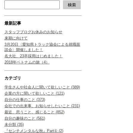
最新記事
スタッフブログお休みのお知らせ
来期に向けて
3月20日〈愛知県トラック協会による就職面
談会〉開催しました！
名大社、23卒採用はじめました！
2018年ベトナムの旅（4）
カテゴリ
学生さんや社会人に聞いて欲しいこと (389)
企業の方に聞いて欲しいこと (121)
自分の仕事のこと (373)
会社での出来事、お知らせしたいこと (231)
最近、思うこと、感じること (852)
自分の趣味のこと (561)
未分類 (35)
『センチメンタルな秋』Part① (2)