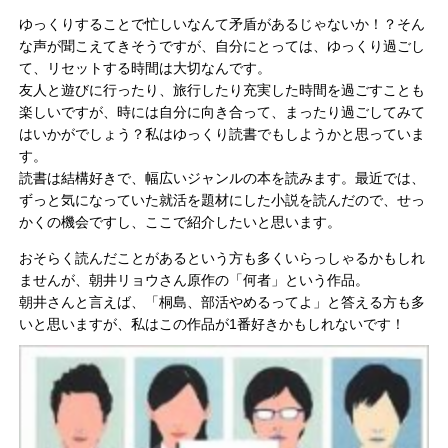
ゆっくりすることで忙しいなんて矛盾があるじゃないか！？
そん
な声が聞こえてきそうですが、自分にとっては、
ゆっくり過ごし
て、リセットする時間は大切なんです。
友人と遊びに行ったり、
旅行したり充実した時間を過ごすことも
楽しいですが、
時には自分に向き合って、
まったり過ごしてみて
はいかがでしょう？私はゆっくり読書でもしようかと思っていま
す。
読書は結構好きで、幅広いジャンルの本を読みます。最近では、
ずっと気になっていた就活を題材にした小説を読んだので、
せっ
かくの機会ですし、ここで紹介したいと思います。
おそらく読んだことがあるという方も多くいらっしゃるかもしれ
ま
せんが、朝井リョウさん原作の「何者」という作品。
朝井さんと言えば、「桐島、部活やめるってよ」
と答える方も多
いと思いますが、
私はこの作品が1番好きかもしれないです！