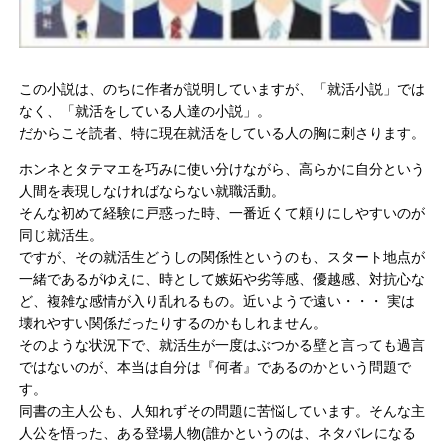
この小説は、のちに作者が説明していますが、「就活小説」
では
なく、「就活をしている人達の小説」。
だからこそ読者、特に現在就活をしている人の胸に刺さります。
ホンネとタテマエを巧みに使い分けながら、
高らかに自分という
人間を表現しなければならない就職活動。
そんな初めて経験に戸惑った時、
一番近くて頼りにしやすいのが
同じ就活生。
ですが、その就活生どうしの関係性というのも、
スタート地点が
一緒であるがゆえに、時として嫉妬や劣等感、
優越感、対抗心な
ど、複雑な感情が入り乱れるもの。
近いようで遠い・・・ 実は
壊れやすい関係だったりするのかもしれません。
そのような状況下で、
就活生が一度はぶつかる壁と言っても過言
ではないのが、
本当は自分は『何者』であるのかという問題で
す。
同書の主人公も、人知れずその問題に苦悩しています。
そんな主
人公を悟った、ある登場人物(誰かというのは、
ネタバレになる