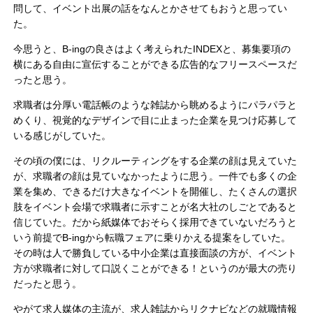
問して、イベント出展の話をなんとかさせてもおうと思ってい
た。
今思うと、B-ingの良さはよく考えられたINDEXと、募集要項の
横にある自由に宣伝することができる広告的なフリースペースだ
ったと思う。
求職者は分厚い電話帳のような雑誌から眺めるようにパラパラと
めくり、視覚的なデザインで目に止まった企業を見つけ応募して
いる感じがしていた。
その頃の僕には、リクルーティングをする企業の顔は見えていた
が、求職者の顔は見ていなかったように思う。一件でも多くの企
業を集め、できるだけ大きなイベントを開催し、たくさんの選択
肢をイベント会場で求職者に示すことが名大社のしごとであると
信じていた。だから紙媒体でおそらく採用できていないだろうと
いう前提でB-ingから転職フェアに乗りかえる提案をしていた。
その時は人で勝負している中小企業は直接面談の方が、イベント
方が求職者に対して口説くことができる！というのが最大の売り
だったと思う。
やがて求人媒体の主流が、求人雑誌からリクナビなどの就職情報