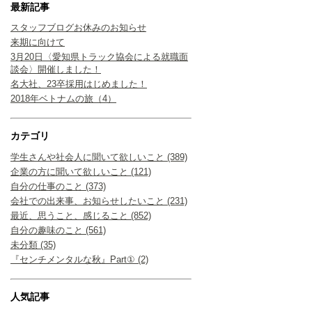
最新記事
スタッフブログお休みのお知らせ
来期に向けて
3月20日〈愛知県トラック協会による就職面
談会〉開催しました！
名大社、23卒採用はじめました！
2018年ベトナムの旅（4）
カテゴリ
学生さんや社会人に聞いて欲しいこと (389)
企業の方に聞いて欲しいこと (121)
自分の仕事のこと (373)
会社での出来事、お知らせしたいこと (231)
最近、思うこと、感じること (852)
自分の趣味のこと (561)
未分類 (35)
『センチメンタルな秋』Part① (2)
人気記事