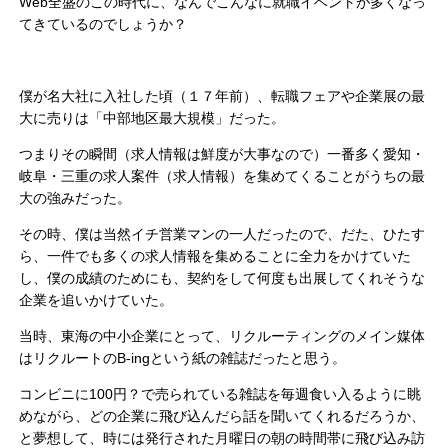
Web全盛のこの時代に、なんでこんなに就職イベントが多くなっ
てきているのでしょうか？
僕が名大社に入社した頃（１７年前）、転職フェアや企業展の最
大に売りは「中部地区最大規模」だった。
つまりその瞬間（求人情報は鮮度が大事なので）一番多く愛知・
岐阜・三重の求人案件（求人情報）を集めてくることがうちの最
大の強みだった。
その時、僕は当然イチ営業マンの一人だったので、だた、ひたす
ら、一件でも多くの求人情報を集めることに全力をかけていた
し、僕の成績のためにも、契約をして何度も出展してくれそうな
企業を追いかけていた。
当時、東海の中小企業にとって、リクルーティングのメイン媒体
はリクルートのB-ingという紙の雑誌だったと思う。
コンビニに100円？で売られている雑誌を毎週食い入るように眺
めながら、どの企業に飛び込んだら話を聞いてくれるだろうか、
と夢想して、時には発行された月曜日の朝の時間帯に飛び込み訪