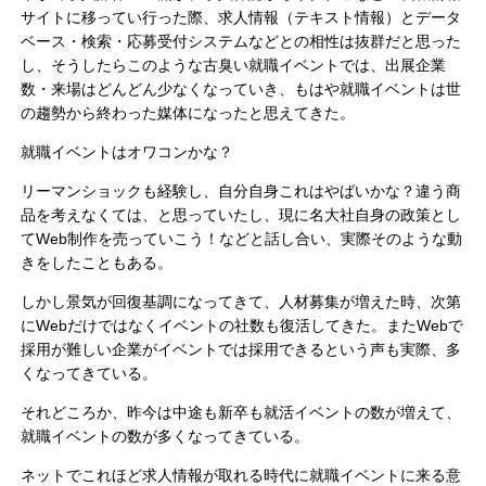
サイトに移ってい行った際、求人情報（テキスト情報）とデータ
ベース・検索・応募受付システムなどとの相性は抜群だと思った
し、そうしたらこのような古臭い就職イベントでは、出展企業
数・来場はどんどん少なくなっていき、もはや就職イベントは世
の趨勢から終わった媒体になったと思えてきた。
就職イベントはオワコンかな？
リーマンショックも経験し、自分自身これはやばいかな？違う商
品を考えなくては、と思っていたし、現に名大社自身の政策とし
てWeb制作を売っていこう！などと話し合い、実際そのような動
きをしたこともある。
しかし景気が回復基調になってきて、人材募集が増えた時、次第
にWebだけではなくイベントの社数も復活してきた。またWebで
採用が難しい企業がイベントでは採用できるという声も実際、多
くなってきている。
それどころか、昨今は中途も新卒も就活イベントの数が増えて、
就職イベントの数が多くなってきている。
ネットでこれほど求人情報が取れる時代に就職イベントに来る意