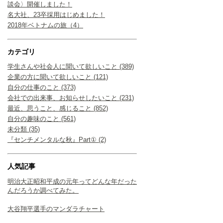
談会〉開催しました！
名大社、23卒採用はじめました！
2018年ベトナムの旅（4）
カテゴリ
学生さんや社会人に聞いて欲しいこと (389)
企業の方に聞いて欲しいこと (121)
自分の仕事のこと (373)
会社での出来事、お知らせしたいこと (231)
最近、思うこと、感じること (852)
自分の趣味のこと (561)
未分類 (35)
『センチメンタルな秋』Part① (2)
人気記事
明治大正昭和平成の元年ってどんな年だった
んだろうか調べてみた。
大谷翔平選手のマンダラチャート