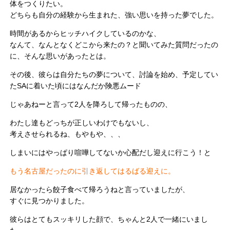
体をつくりたい。
どちらも自分の経験から生まれた、強い思いを持った夢でした。
時間があるからヒッチハイクしているのかな、
なんて、なんとなくどこから来たの？と聞いてみた質問だったの
に、そんな思いがあったとは。
その後、彼らは自分たちの夢について、討論を始め、予定してい
たSAに着いた頃にはなんだか険悪ムード
じゃあねーと言って2人を降ろして帰ったものの、
わたし達もどっちが正しいわけでもないし、
考えさせられるね、もやもや、、、
しまいにはやっぱり喧嘩してないか心配だし迎えに行こう！と
もう名古屋だったのに引き返してはるばる迎えに。
居なかったら餃子食べて帰ろうねと言っていましたが、
すぐに見つかりました。
彼らはとてもスッキリした顔で、ちゃんと2人で一緒にいまし