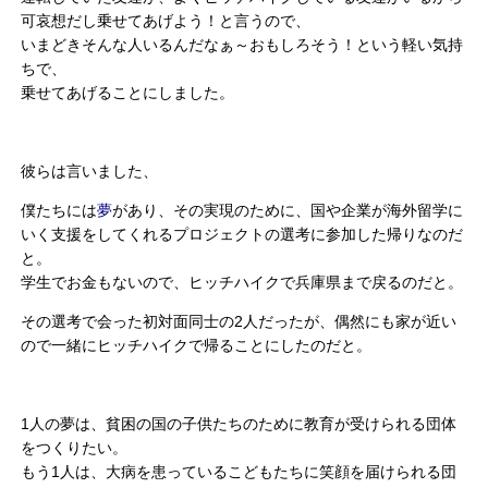
可哀想だし乗せてあげよう！と言うので、
いまどきそんな人いるんだなぁ～おもしろそう！という軽い気持
ちで、
乗せてあげることにしました。
彼らは言いました、
僕たちには
夢
があり、その実現のために、国や企業が海外留学に
いく支援をしてくれるプロジェクトの選考に参加した帰りなのだ
と。
学生でお金もないので、ヒッチハイクで兵庫県まで戻るのだと。
その選考で会った初対面同士の2人だったが、偶然にも家が近い
ので一緒にヒッチハイクで帰ることにしたのだと。
1人の夢は、貧困の国の子供たちのために教育が受けられる団体
をつくりたい。
もう1人は、大病を患っているこどもたちに笑顔を届けられる団