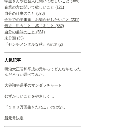
学生さんや社会人に聞いて欲しいこと (389)
企業の方に聞いて欲しいこと (121)
自分の仕事のこと (373)
会社での出来事、お知らせしたいこと (231)
最近、思うこと、感じること (852)
自分の趣味のこと (561)
未分類 (35)
『センチメンタルな秋』Part① (2)
人気記事
明治大正昭和平成の元年ってどんな年だった
んだろうか調べてみた。
大谷翔平選手のマンダラチャート
むずかしいことをやさしく…
『１００万回生きたねこ』のはなし
新元号決定