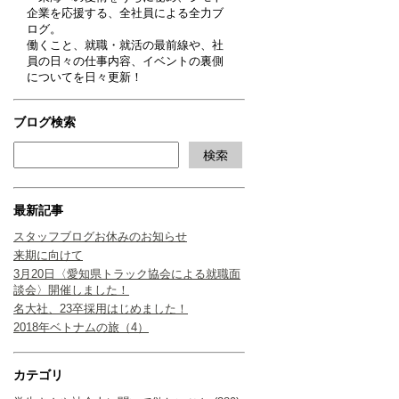
企業を応援する、全社員による全力ブ
ログ。
働くこと、就職・就活の最前線や、社
員の日々の仕事内容、イベントの裏側
についてを日々更新！
ブログ検索
最新記事
スタッフブログお休みのお知らせ
来期に向けて
3月20日〈愛知県トラック協会による就職面
談会〉開催しました！
名大社、23卒採用はじめました！
2018年ベトナムの旅（4）
カテゴリ