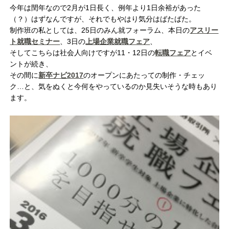
今年は閏年なので2月が1日長く、例年より1日余裕があった
（？）はずなんですが、それでもやはり気分はばたばた。
制作班の私としては、25日のみん就フォーラム、本日の
アスリー
ト就職セミナー
、3日の
上場企業就職フェア
、
そしてこちらは社会人向けですが11・12日の
転職フェア
とイベ
ントが続き、
その間に
新卒ナビ2017
のオープンにあたっての制作・チェッ
ク…と、気をぬくと今何をやっているのか見失いそうな時もあり
ます。