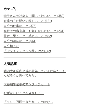
カテゴリ
学生さんや社会人に聞いて欲しいこと (389)
企業の方に聞いて欲しいこと (121)
自分の仕事のこと (373)
会社での出来事、お知らせしたいこと (231)
最近、思うこと、感じること (852)
自分の趣味のこと (561)
未分類 (35)
『センチメンタルな秋』Part① (2)
人気記事
明治大正昭和平成の元年ってどんな年だった
んだろうか調べてみた。
大谷翔平選手のマンダラチャート
むずかしいことをやさしく…
『１００万回生きたねこ』のはなし