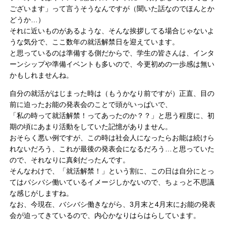
ございます」って言うそうなんですが（聞いた話なのでほんとか
どうか…）
それに近いものがあるような、そんな挨拶してる場合じゃないよ
うな気分で、ここ数年の就活解禁日を迎えています。
と思っているのは準備する側だからで、学生の皆さんは、インタ
ーンシップや準備イベントも多いので、今更初めの一歩感は無い
かもしれませんね。
自分の就活がはじまった時は（もうかなり前ですが）正直、目の
前に迫ったお能の発表会のことで頭がいっぱいで、
「私の時って就活解禁！ってあったのか？？」と思う程度に、初
期の頃にあまり活動をしていた記憶がありません。
おそらく悪い例ですが、この時は社会人になったらお能は続けら
れないだろう、これが最後の発表会になるだろう…と思っていた
ので、それなりに真剣だったんです。
そんなわけで、「就活解禁！」という割に、この日は自分にとっ
てはバシバシ働いているイメージしかないので、ちょっと不思議
な感じがしますね。
なお、今現在、バシバシ働きながら、3月末と4月末にお能の発表
会が迫ってきているので、内心かなりはらはらしています。