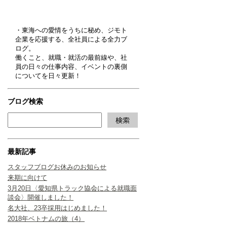
・東海への愛情をうちに秘め、ジモト
企業を応援する、全社員による全力ブ
ログ。
働くこと、就職・就活の最前線や、社
員の日々の仕事内容、イベントの裏側
についてを日々更新！
ブログ検索
最新記事
スタッフブログお休みのお知らせ
来期に向けて
3月20日〈愛知県トラック協会による就職面
談会〉開催しました！
名大社、23卒採用はじめました！
2018年ベトナムの旅（4）