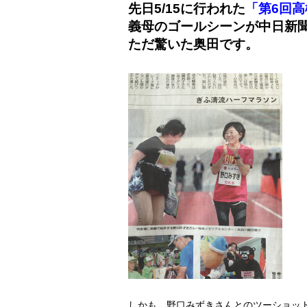
先日5/15に行われた
「第6回
義母のゴールシーンが中日新
ただ驚いた奥田です。
しかも、野口みずきさんとのツーショッ