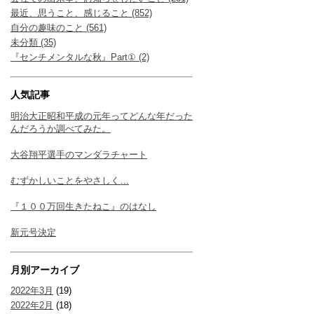
最近、思うこと、感じること (852)
自分の趣味のこと (561)
未分類 (35)
『センチメンタルな秋』Part① (2)
人気記事
明治大正昭和平成の元年ってどんな年だった
んだろうか調べてみた。
大谷翔平選手のマンダラチャート
むずかしいことをやさしく…
『１００万回生きたねこ』のはなし
新元号決定
月別アーカイブ
2022年3月
(19)
2022年2月
(18)