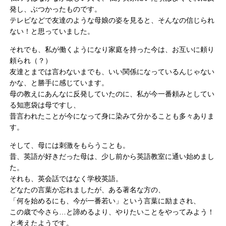
発し、ぶつかったものです。
テレビなどで友達のような母娘の姿を見ると、そんなの信じられ
ない！と思っていました。
それでも、私が働くようになり家庭を持った今は、お互いに頼り
頼られ（？）
友達とまでは言わないまでも、いい関係になっているんじゃない
かな、と勝手に感じています。
母の教えにあんなに反発していたのに、私が今一番頼みとしてい
る知恵袋は母ですし、
昔言われたことが今になって身に染みて分かることも多々ありま
す。
そして、母には刺激をもらうことも。
昔、英語が好きだった母は、少し前から英語教室に通い始めまし
た。
それも、英会話ではなく学校英語。
どなたの言葉か忘れましたが、ある著名な方の、
「何を始めるにも、今が一番若い」という言葉に励まされ、
この歳で今さら…と諦めるより、やりたいことをやってみよう！
と考えたようです。