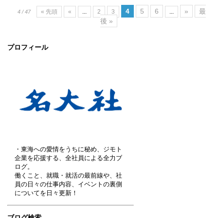
4
5
6
»
最
« 先頭
«
...
2
3
...
4 / 47
後 »
プロフィール
・東海への愛情をうちに秘め、ジモト
企業を応援する、全社員による全力ブ
ログ。
働くこと、就職・就活の最前線や、社
員の日々の仕事内容、イベントの裏側
についてを日々更新！
ブログ検索