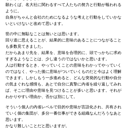
願わくば、名大社に関わるすべて人たちの努力と行動が報われる
ように。
自身がちゃんと会社のためになるような考えと行動をしていかな
いといけないと改めて思います。
世の中に無駄なことは無いとは思います。
回り道に思えることが、結果的に意味のあることにつながること
も多数見てきました。
だからあまり先を、結果を、意味を合理的に、頭でっかちに求め
すぎるようなことは、少し違うのではないかと思います。
人は行動するとき、やっていくことの意味をわかってやっていく
のではなく、やった後に意味がついていくものだと今はよく理解
できます。しかしもう一歩進めると、どんな突発的な行動や自分
の気まぐれな感情も、あとで自分に真摯に内省を繰り返してみれ
ば、そこに理由や意味を見つけることが多いと思います。それが
わかりやすい理由か、否かは別にして。
そういう個人の内省レベルで目的や意味が言語化され、共有され
ていく個の集団が、多分一番仕事ができる組織なんだろうなあと
思います。
かなり難しいことだと思いますが。