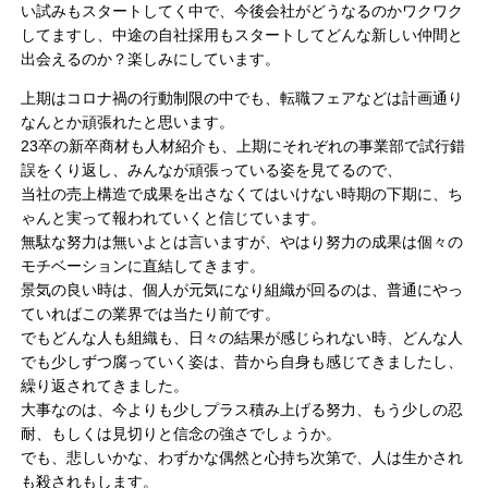
い試みもスタートしてく中で、今後会社がどうなるのかワクワク
してますし、中途の自社採用もスタートしてどんな新しい仲間と
出会えるのか？楽しみにしています。
上期はコロナ禍の行動制限の中でも、転職フェアなどは計画通り
なんとか頑張れたと思います。
23卒の新卒商材も人材紹介も、上期にそれぞれの事業部で試行錯
誤をくり返し、みんなが頑張っている姿を見てるので、
当社の売上構造で成果を出さなくてはいけない時期の下期に、ち
ゃんと実って報われていくと信じています。
無駄な努力は無いよとは言いますが、やはり努力の成果は個々の
モチベーションに直結してきます。
景気の良い時は、個人が元気になり組織が回るのは、普通にやっ
ていればこの業界では当たり前です。
でもどんな人も組織も、日々の結果が感じられない時、どんな人
でも少しずつ腐っていく姿は、昔から自身も感じてきましたし、
繰り返されてきました。
大事なのは、今よりも少しプラス積み上げる努力、もう少しの忍
耐、もしくは見切りと信念の強さでしょうか。
でも、悲しいかな、わずかな偶然と心持ち次第で、人は生かされ
も殺されもします。