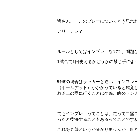
皆さん、 このプレーについてどう思わ
アリ・ナシ？
ルールとしてはインプレ―なので、問題
1試合で1回使えるかどうかの禁じ手のよ
野球の場合はサッカーと違い、インプレ
（ボールデット）がかかっていると錯覚
れ以上の塁に行くことは勿論、他のラン
でもインプレ―ってことは、走って二塁
ったと後悔することもあるってことです
これを奇襲というか分かりませんが、何