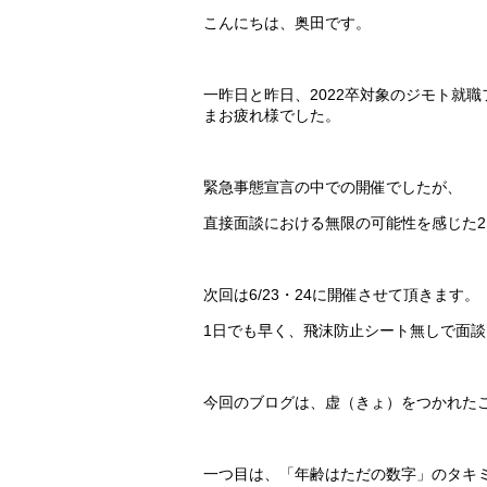
こんにちは、奥田です。
一昨日と昨日、2022卒対象のジモト就
まお疲れ様でした。
緊急事態宣言の中での開催でしたが、
直接面談における無限の可能性を感じた
次回は6/23・24に開催させて頂きます。
1日でも早く、飛沫防止シート無しで面
今回のブログは、虚（きょ）をつかれた
一つ目は、「年齢はただの数字」のタキ