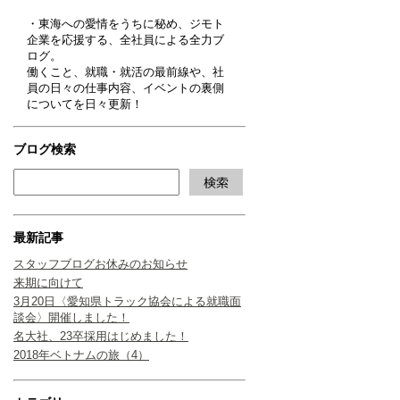
・東海への愛情をうちに秘め、ジモト
企業を応援する、全社員による全力ブ
ログ。
働くこと、就職・就活の最前線や、社
員の日々の仕事内容、イベントの裏側
についてを日々更新！
ブログ検索
最新記事
スタッフブログお休みのお知らせ
来期に向けて
3月20日〈愛知県トラック協会による就職面
談会〉開催しました！
名大社、23卒採用はじめました！
2018年ベトナムの旅（4）