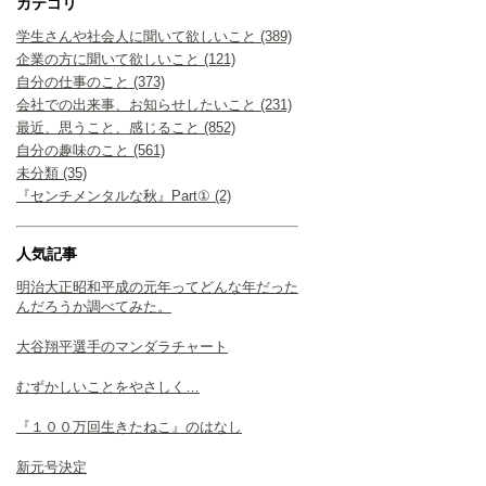
カテゴリ
学生さんや社会人に聞いて欲しいこと (389)
企業の方に聞いて欲しいこと (121)
自分の仕事のこと (373)
会社での出来事、お知らせしたいこと (231)
最近、思うこと、感じること (852)
自分の趣味のこと (561)
未分類 (35)
『センチメンタルな秋』Part① (2)
人気記事
明治大正昭和平成の元年ってどんな年だった
んだろうか調べてみた。
大谷翔平選手のマンダラチャート
むずかしいことをやさしく…
『１００万回生きたねこ』のはなし
新元号決定