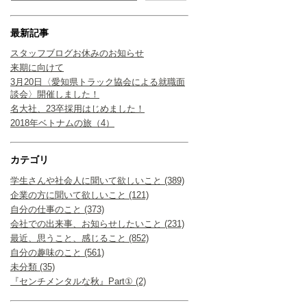
最新記事
スタッフブログお休みのお知らせ
来期に向けて
3月20日〈愛知県トラック協会による就職面
談会〉開催しました！
名大社、23卒採用はじめました！
2018年ベトナムの旅（4）
カテゴリ
学生さんや社会人に聞いて欲しいこと (389)
企業の方に聞いて欲しいこと (121)
自分の仕事のこと (373)
会社での出来事、お知らせしたいこと (231)
最近、思うこと、感じること (852)
自分の趣味のこと (561)
未分類 (35)
『センチメンタルな秋』Part① (2)