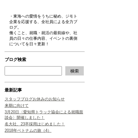
・東海への愛情をうちに秘め、ジモト
企業を応援する、全社員による全力ブ
ログ。
働くこと、就職・就活の最前線や、社
員の日々の仕事内容、イベントの裏側
についてを日々更新！
ブログ検索
最新記事
スタッフブログお休みのお知らせ
来期に向けて
3月20日〈愛知県トラック協会による就職面
談会〉開催しました！
名大社、23卒採用はじめました！
2018年ベトナムの旅（4）