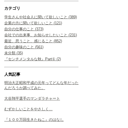
カテゴリ
学生さんや社会人に聞いて欲しいこと (389)
企業の方に聞いて欲しいこと (121)
自分の仕事のこと (373)
会社での出来事、お知らせしたいこと (231)
最近、思うこと、感じること (852)
自分の趣味のこと (561)
未分類 (35)
『センチメンタルな秋』Part① (2)
人気記事
明治大正昭和平成の元年ってどんな年だった
んだろうか調べてみた。
大谷翔平選手のマンダラチャート
むずかしいことをやさしく…
『１００万回生きたねこ』のはなし