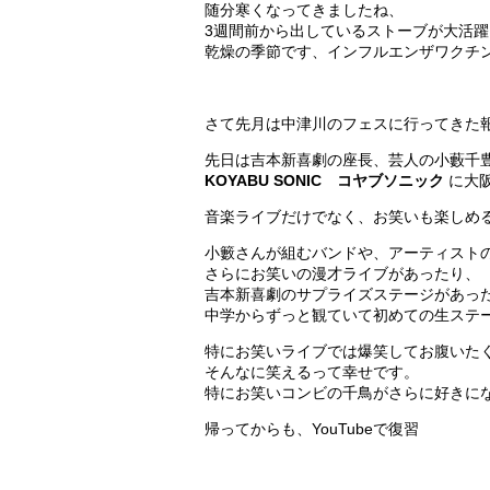
随分寒くなってきましたね、
3週間前から出しているストーブが大活
乾燥の季節です、インフルエンザワクチ
さて先月は中津川のフェスに行ってきた
先日は吉本新喜劇の座長、芸人の小藪千
KOYABU SONIC コヤブソニック
に大
音楽ライブだけでなく、お笑いも楽しめ
小籔さんが組むバンドや、アーティスト
さらにお笑いの漫才ライブがあったり、
吉本新喜劇のサプライズステージがあっ
中学からずっと観ていて初めての生ステ
特にお笑いライブでは爆笑してお腹いた
そんなに笑えるって幸せです。
特にお笑いコンビの千鳥がさらに好きに
帰ってからも、YouTubeで復習