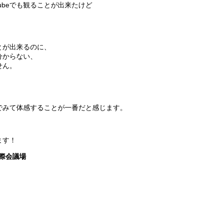
ubeでも観ることが出来たけど
。
とが出来るのに、
分からない、
せん。
でみて体感することが一番だと感じます。
ます！
国際会議場