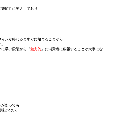
に繁忙期に突入しており
ウィンが終わるとすぐに始まることから
す。
かに早い段階から『
魅力的
』に消費者に広報することが大事にな
トがあっても
意味がない。