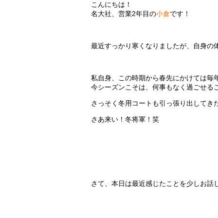
こんにちは！
名大社、営業2年目の
小倉
です！
最近すっかり寒くなりましたが、自身の
私自身、この時期から春先にかけては毎
今シーズンこそは、何事もなく過ごせる
さっそく冬用コートも引っ張り出してき
さあ来い！冬将軍！笑
さて、本日は最近感じたことを少しお話