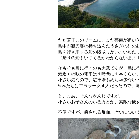
ただ若干このブームに、まだ整備が追い
島中が観光客の持ち込んだうさぎの餌の
島を行き来する船の段取りがいまいちだ
（帰りの船もいつくるかわからないまま
そもそも島に行くのも大変ですが、島に
港近くの駅の電車は１時間に１本くらい
小さい港なので、駐車場もめちゃ少ない
※私たちはアラサー女４人だったので、帰
と、まあ、そんなかんじですが、
小さいお子さんのいる方とか、素敵な彼
不便ですが、癒される反面、歴史につい