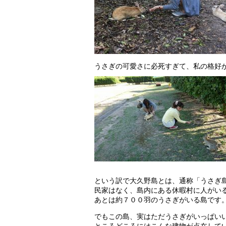
うさぎの可愛さに必死すぎて、私の格好
という訳で大久野島とは、通称「うさぎ
民家はなく、島内にある休暇村に人がい
あとは約７００羽のうさぎがいる島です
でもこの島、実はただうさぎがいっぱい