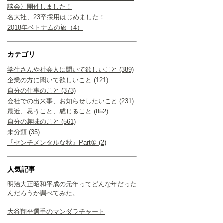
談会〉開催しました！
名大社、23卒採用はじめました！
2018年ベトナムの旅（4）
カテゴリ
学生さんや社会人に聞いて欲しいこと (389)
企業の方に聞いて欲しいこと (121)
自分の仕事のこと (373)
会社での出来事、お知らせしたいこと (231)
最近、思うこと、感じること (852)
自分の趣味のこと (561)
未分類 (35)
『センチメンタルな秋』Part① (2)
人気記事
明治大正昭和平成の元年ってどんな年だった
んだろうか調べてみた。
大谷翔平選手のマンダラチャート