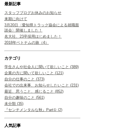
最新記事
スタッフブログお休みのお知らせ
来期に向けて
3月20日〈愛知県トラック協会による就職面
談会〉開催しました！
名大社、23卒採用はじめました！
2018年ベトナムの旅（4）
カテゴリ
学生さんや社会人に聞いて欲しいこと (389)
企業の方に聞いて欲しいこと (121)
自分の仕事のこと (373)
会社での出来事、お知らせしたいこと (231)
最近、思うこと、感じること (852)
自分の趣味のこと (561)
未分類 (35)
『センチメンタルな秋』Part① (2)
人気記事